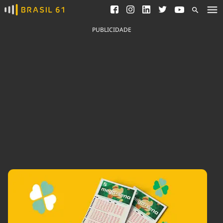
Ver todas as notícias
Saneamento
Podcasts
Indicadores
PUBLICIDADE
Área do comunicador
Bioinsumos
Publicidade Legal
Blog
Brasil Mineral
Fique por dentro do
Congresso Nacional e
Quem somos
nossos líderes.
Expediente
Acesse
Trabalhe no Brasil 61
Contato
Agronegócios
Comportamento
Meio Ambiente
Brasil
Cultura
Podcast
Brasil Mineral
Economia
Política
Ciência &
Educação
Saúde