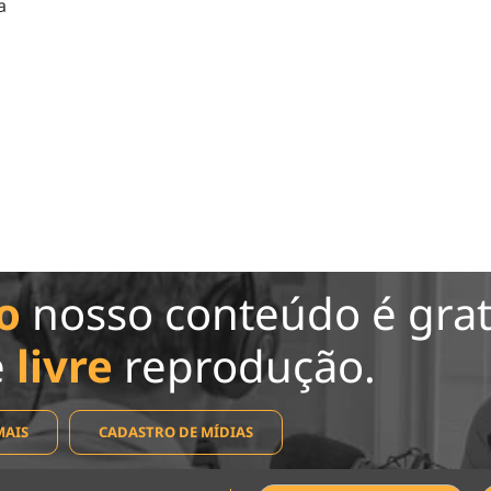
a
o
nosso conteúdo é grat
e
livre
reprodução.
MAIS
CADASTRO DE MÍDIAS