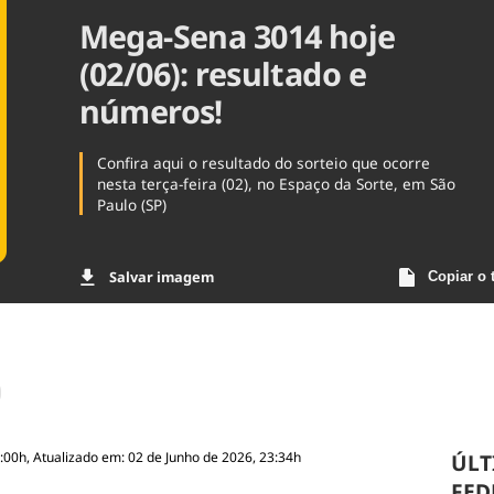
Mega-Sena 3014 hoje
Agronegóc
Brasil
(02/06): resultado e
Brasil Mine
Ciência & 
números!
Cinema
Comporta
Confira aqui o resultado do sorteio que ocorre
nesta terça-feira (02), no Espaço da Sorte, em São
Paulo (SP)
Salvar imagem
Copiar o 
:00h, Atualizado em: 02 de Junho de 2026, 23:34h
ÚLT
FED