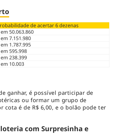
rto
robabilidade de acertar 6 dezenas
 em 50.063.860
 em 7.151.980
 em 1.787.995
 em 595.998
 em 238.399
 em 10.003
e ganhar, é possível participar de
otéricas ou formar um grupo de
 cota é de R$ 6,00, e o bolão pode ter
 loteria com Surpresinha e