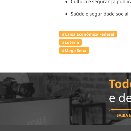
Cultura e segurança públic
Saúde e seguridade social
#Caixa Econômica Federal
#Loteria
#Mega Sena
Tod
e d
SAIBA 