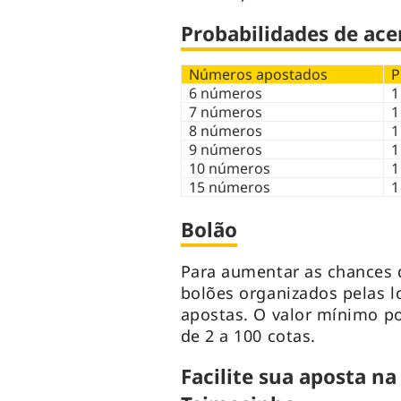
Probabilidades de ace
Números apostados
P
6 números
1
7 números
1
8 números
1
9 números
1
10 números
1
15 números
1
Bolão
Para aumentar as chances d
bolões organizados pelas l
apostas. O valor mínimo por
de 2 a 100 cotas.
Facilite sua aposta na