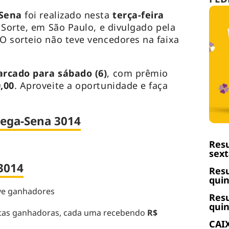
-Sena
foi realizado nesta
terça-feira
 Sorte, em São Paulo, e divulgado pela
 O sorteio não teve vencedores na faixa
arcado para sábado (6)
, com prêmio
,00
. Aproveite a oportunidade e faça
ega-Sena 3014
Resu
sext
3014
Resu
quin
e ganhadores
Resu
quin
tas ganhadoras, cada uma recebendo
R$
CAIX