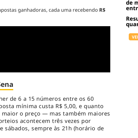
de m
ent
apostas ganhadoras, cada uma recebendo
R$
Resu
quar
VE
Sena
lher de 6 a 15 números entre os 60
aposta mínima custa R$ 5,00, e quanto
, maior o preço — mas também maiores
orteios acontecem três vezes por
 e sábados, sempre às 21h (horário de