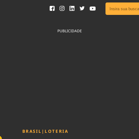
Ver toda
Podcast
PUBLICIDADE
Área do
Publicid
Fique por 
Congresso 
nossos líde
Acesse
BRASIL
|
LOTERIA