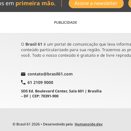
dos em
primeira mão
.
Assine a newsletter
PUBLICIDADE
O
Brasil 61
é um portal de comunicação que leva informaç
conteúdo particularizado para sua região. Trazemos as pr
você. Todo o nosso conteúdo é gratuito e de livre reprod
contato@brasil61.com
61 2109 9000
SDS Ed. Boulevard Center, Sala 601 | Brasília
– DF | CEP: 70391-900
© Brasil 61 2026 • Desenvolvido pela
Humanoide.dev