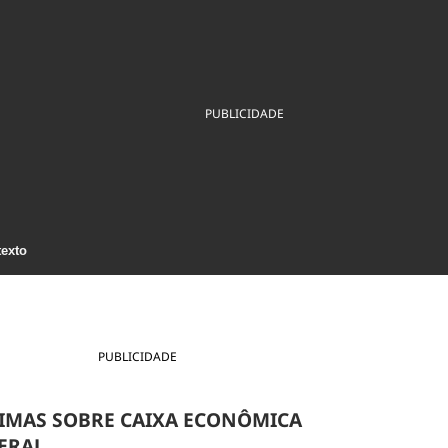
ios
Cultura
Podcast
Economia
Política
ral
Educação
Saúde
Tecnologia
Infraestrutura
Tempo
Internacional
PUBLICIDADE
mento
Meio Ambiente
texto
PUBLICIDADE
IMAS SOBRE CAIXA ECONÔMICA
ERAL