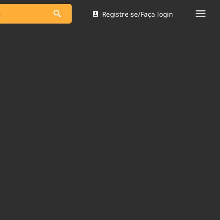
Registre-se/Faça login
s as notícias
Saneamento
s
Indicadores
 comunicador
Bioinsumos
ade Legal
Blog
Brasil Mineral
Quem somos
dentro do
Nacional e
Expediente
res.
Trabalhe no Brasil 61
Contato