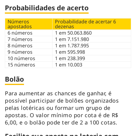
Probabilidades de acerto
Números
Probabilidade de acertar 6
apostados
dezenas
6 números
1 em 50.063.860
7 números
1 em 7.151.980
8 números
1 em 1.787.995
9 números
1 em 595.998
10 números
1 em 238.399
15 números
1 em 10.003
Bolão
Para aumentar as chances de ganhar, é
possível participar de bolões organizados
pelas lotéricas ou formar um grupo de
apostas. O valor mínimo por cota é de R$
6,00, e o bolão pode ter de 2 a 100 cotas.