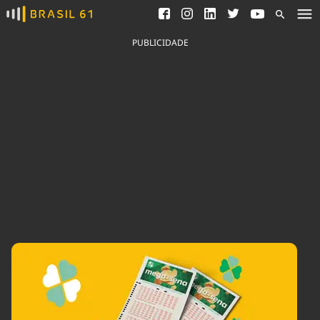
Ver todas as notícias
Saneamento
Podcasts
Indicadores
PUBLICIDADE
Área do comunicador
Bioinsumos
Publicidade Legal
Blog
Brasil Mineral
Fique por dentro do
Congresso Nacional e
Quem somos
nossos líderes.
Expediente
Acesse
Trabalhe no Brasil 61
Contato
Agronegócios
Comportamento
Meio Ambiente
Brasil
Cultura
Podcast
Brasil Mineral
Economia
Política
Ciência &
Educação
Saúde