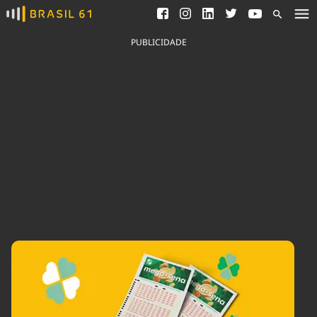
Ver todas as notícias
Saneamento
Podcasts
Indicadores
PUBLICIDADE
Área do comunicador
Bioinsumos
Publicidade Legal
Blog
Brasil Mineral
Fique por dentro do
Congresso Nacional e
Quem somos
nossos líderes.
Expediente
Acesse
Trabalhe no Brasil 61
Contato
Agronegócios
Comportamento
Meio Ambiente
Brasil
Cultura
Podcast
Brasil Mineral
Economia
Política
Ciência &
Educação
Saúde