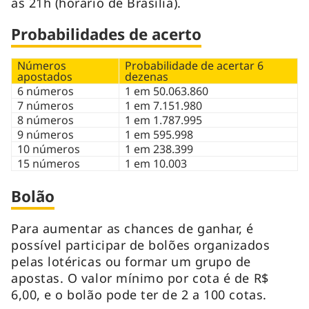
às 21h (horário de Brasília).
Probabilidades de acerto
Números
Probabilidade de acertar 6
apostados
dezenas
6 números
1 em 50.063.860
7 números
1 em 7.151.980
8 números
1 em 1.787.995
9 números
1 em 595.998
10 números
1 em 238.399
15 números
1 em 10.003
Bolão
Para aumentar as chances de ganhar, é
possível participar de bolões organizados
pelas lotéricas ou formar um grupo de
apostas. O valor mínimo por cota é de R$
6,00, e o bolão pode ter de 2 a 100 cotas.