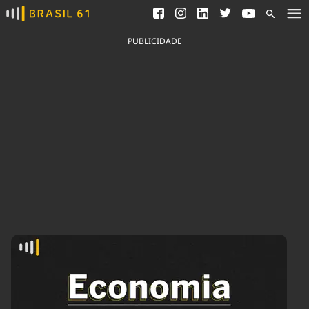
Ver todas as notícias
Saneamento
Podcasts
Indicadores
PUBLICIDADE
Área do comunicador
Bioinsumos
Publicidade Legal
Blog
Brasil Mineral
Fique por dentro do
Congresso Nacional e
Quem somos
nossos líderes.
Expediente
Acesse
Trabalhe no Brasil 61
Contato
Agronegócios
Comportamento
Meio Ambiente
Brasil
Cultura
Podcast
Brasil Mineral
Economia
Política
Ciência &
Educação
Saúde