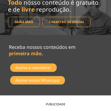
Todo
nosso conteúdo é gratuito
e de
livre
reprodução.
SAIBA MAIS
CADASTRO DE MÍDIAS
Receba nossos conteúdos em
primeira mão
.
Assine a newsletter
Assine nosso Whatsapp
PUBLICIDADE