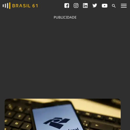
Ver todas as notícias
Saneamento
Podcasts
Indicadores
PUBLICIDADE
Área do comunicador
Bioinsumos
Publicidade Legal
Blog
Brasil Mineral
Fique por dentro do
Congresso Nacional e
Quem somos
nossos líderes.
Expediente
Acesse
Trabalhe no Brasil 61
Contato
Agronegócios
Comportamento
Meio Ambiente
Brasil
Cultura
Podcast
Brasil Mineral
Economia
Política
Ciência &
Educação
Saúde