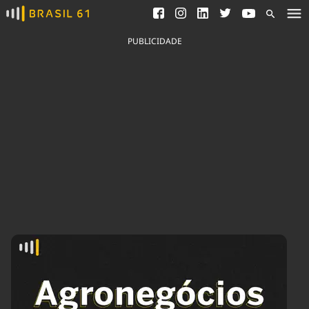
Ver todas as notícias
Saneamento
Podcasts
Indicadores
PUBLICIDADE
Área do comunicador
Bioinsumos
Publicidade Legal
Blog
Brasil Mineral
Fique por dentro do
Congresso Nacional e
Quem somos
nossos líderes.
Expediente
Acesse
Trabalhe no Brasil 61
Contato
Agronegócios
Comportamento
Meio Ambiente
Brasil
Cultura
Podcast
Brasil Mineral
Economia
Política
Ciência &
Educação
Saúde