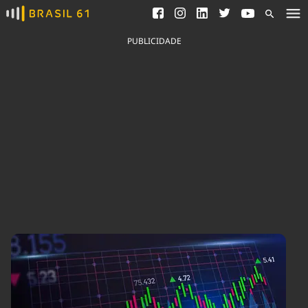
Ver todas as notícias
Saneamento
Podcasts
Indicadores
PUBLICIDADE
Área do comunicador
Bioinsumos
Publicidade Legal
Blog
Brasil Mineral
Fique por dentro do
Congresso Nacional e
Quem somos
nossos líderes.
Expediente
Acesse
Trabalhe no Brasil 61
Contato
Agronegócios
Comportamento
Meio Ambiente
Brasil
Cultura
Podcast
Brasil Mineral
Economia
Política
Ciência &
Educação
Saúde