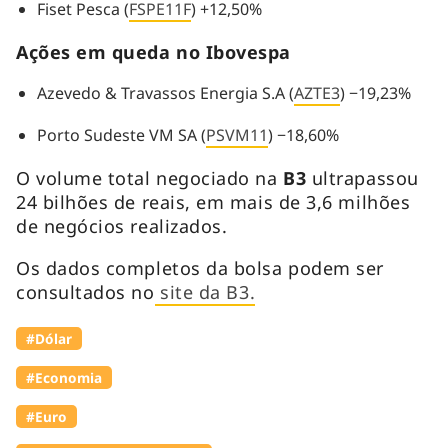
Fiset Pesca (
FSPE11F
) +12,50%
Ações em queda no Ibovespa
Azevedo & Travassos Energia S.A (
AZTE3
) −19,23%
Porto Sudeste VM SA (
PSVM11
) −18,60%
O volume total negociado na
B3
ultrapassou
24 bilhões de reais, em mais de 3,6 milhões
de negócios realizados.
Os dados completos da bolsa podem ser
consultados no
site da B3.
#Dólar
#Economia
#Euro