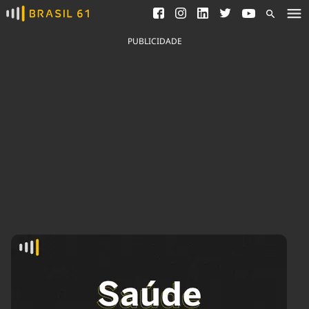
Ver todas as notícias
Saneamento
Podcasts
Indicadores
PUBLICIDADE
Área do comunicador
Bioinsumos
Publicidade Legal
Blog
Brasil Mineral
Fique por dentro do
Congresso Nacional e
Quem somos
nossos líderes.
Expediente
Acesse
Trabalhe no Brasil 61
Contato
Agronegócios
Comportamento
Meio Ambiente
Brasil
Cultura
Podcast
Brasil Mineral
Economia
Política
Ciência &
Educação
Saúde