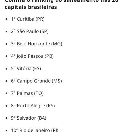
capitais brasileiras
1° Curitiba (PR)
2° São Paulo (SP)
3° Belo Horizonte (MG)
4° João Pessoa (PB)
5° Vitória (ES)
6° Campo Grande (MS)
7° Palmas (TO)
8° Porto Alegre (RS)
9° Salvador (BA)
10° Rio de Janeiro (RJ)