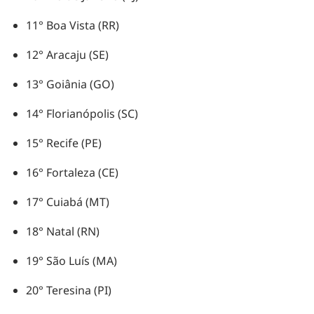
11° Boa Vista (RR)
12° Aracaju (SE)
13° Goiânia (GO)
14° Florianópolis (SC)
15° Recife (PE)
16° Fortaleza (CE)
17° Cuiabá (MT)
18° Natal (RN)
19° São Luís (MA)
20° Teresina (PI)