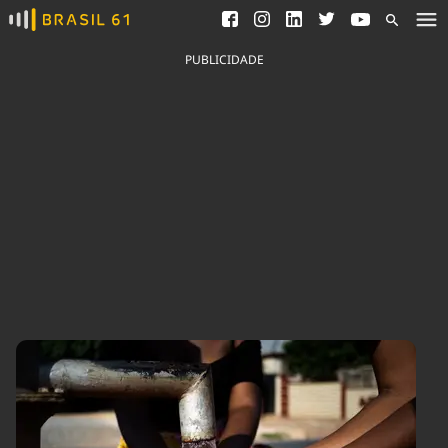
Ver todas as notícias
Saneamento
Podcasts
Indicadores
PUBLICIDADE
Área do comunicador
Bioinsumos
Publicidade Legal
Blog
Brasil Mineral
Fique por dentro do
Congresso Nacional e
Quem somos
nossos líderes.
Expediente
Acesse
Trabalhe no Brasil 61
Contato
Agronegócios
Comportamento
Meio Ambiente
Brasil
Cultura
Podcast
Brasil Mineral
Economia
Política
Ciência &
Educação
Saúde