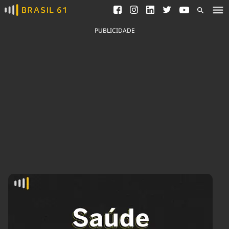
Ver todas as notícias
Saneamento
Podcasts
Indicadores
PUBLICIDADE
Área do comunicador
Bioinsumos
Publicidade Legal
Blog
Brasil Mineral
Fique por dentro do
Congresso Nacional e
Quem somos
nossos líderes.
Expediente
Acesse
Trabalhe no Brasil 61
Contato
Agronegócios
Comportamento
Meio Ambiente
Brasil
Cultura
Podcast
Brasil Mineral
Economia
Política
Ciência &
Educação
Saúde