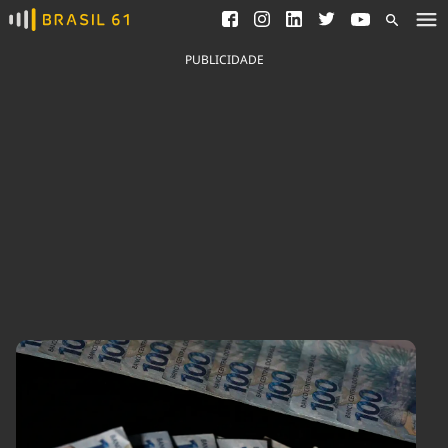
Ver todas as notícias
Saneamento
Podcasts
Indicadores
PUBLICIDADE
Área do comunicador
Bioinsumos
Publicidade Legal
Blog
Brasil Mineral
Fique por dentro do
Congresso Nacional e
Quem somos
nossos líderes.
Expediente
Acesse
Trabalhe no Brasil 61
Contato
Agronegócios
Comportamento
Meio Ambiente
Brasil
Cultura
Podcast
Brasil Mineral
Economia
Política
Ciência &
Educação
Saúde