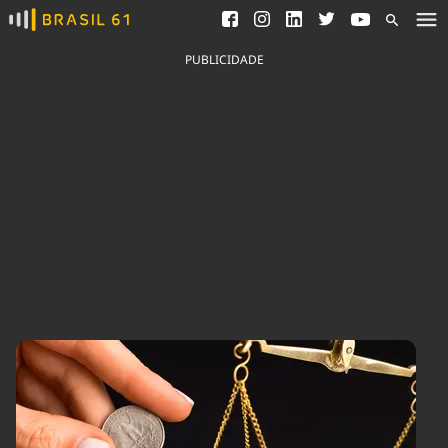
Ver todas as notícias
Saneamento
Podcasts
Indicadores
PUBLICIDADE
Área do comunicador
Bioinsumos
Publicidade Legal
Blog
Brasil Mineral
Fique por dentro do
Congresso Nacional e
Quem somos
nossos líderes.
Expediente
Acesse
Trabalhe no Brasil 61
Contato
Agronegócios
Comportamento
Meio Ambiente
Brasil
Cultura
Podcast
Brasil Mineral
Economia
Política
Ciência &
Educação
Saúde