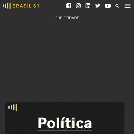
Ver todas as notícias
Saneamento
Podcasts
Indicadores
PUBLICIDADE
Área do comunicador
Bioinsumos
Publicidade Legal
Blog
Brasil Mineral
Fique por dentro do
Congresso Nacional e
Quem somos
nossos líderes.
Expediente
Acesse
Trabalhe no Brasil 61
Contato
Agronegócios
Comportamento
Meio Ambiente
Brasil
Cultura
Podcast
Brasil Mineral
Economia
Política
Ciência &
Educação
Saúde