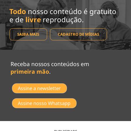
Todo
nosso conteúdo é gratuito
e de
livre
reprodução.
SAIBA MAIS
CADASTRO DE MÍDIAS
Receba nossos conteúdos em
primeira mão
.
Assine a newsletter
Assine nosso Whatsapp