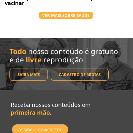
vacinar
VER MAIS SOBRE SAÚDE
Todo
nosso conteúdo é gratuito
e de
livre
reprodução.
SAIBA MAIS
CADASTRO DE MÍDIAS
Receba nossos conteúdos em
primeira mão
.
Assine a newsletter