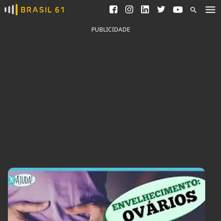
Ver todas as notícias
Saneamento
Podcasts
Indicadores
PUBLICIDADE
Área do comunicador
Bioinsumos
Publicidade Legal
Blog
Brasil Mineral
Fique por dentro do
Congresso Nacional e
Quem somos
nossos líderes.
Expediente
Acesse
Trabalhe no Brasil 61
Contato
Agronegócios
Comportamento
Meio Ambiente
Brasil
Cultura
Podcast
Brasil Mineral
Economia
Política
Ciência &
Educação
Saúde