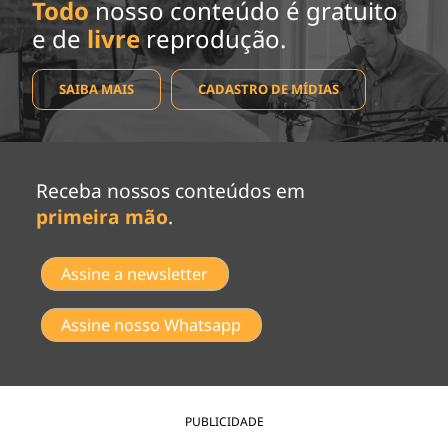
Todo
nosso conteúdo é gratuito
e de
livre
reprodução.
SAIBA MAIS
CADASTRO DE MÍDIAS
Receba nossos conteúdos em
primeira mão
.
Assine a newsletter
Assine nosso Whatsapp
PUBLICIDADE