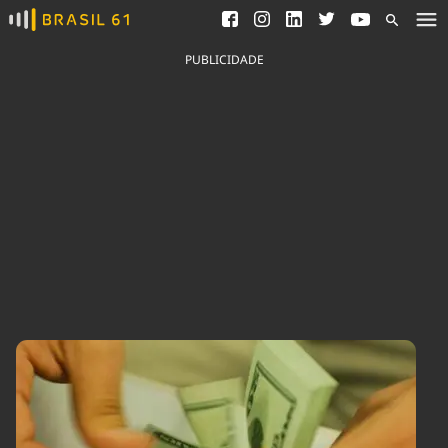
Ver todas as notícias
Saneamento
Podcasts
Indicadores
PUBLICIDADE
Área do comunicador
Bioinsumos
Publicidade Legal
Blog
Brasil Mineral
Fique por dentro do
Congresso Nacional e
Quem somos
nossos líderes.
Expediente
Acesse
Trabalhe no Brasil 61
Contato
Agronegócios
Comportamento
Meio Ambiente
Brasil
Cultura
Podcast
Brasil Mineral
Economia
Política
Ciência &
Educação
Saúde