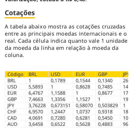
Cotações
A tabela abaixo mostra as cotações cruzadas
entre as principais moedas internacionais e o
real. Cada célula indica quanto vale 1 unidade
da moeda da linha em relação à moeda da
coluna.
Código
BRL
USD
EUR
GBP
JPY
BRL
1
0,1789
0,1544
0,1340
26,5
USD
5,5893
1
0,8628
0,7485
148,
EUR
6,4767
1,1588
1
0,8677
172,
GBP
7,4663
1,3356
1,1527
1
198,
JPY
3,76228
0,673151
0,58070
0,503829
1
CHF
6,9570
1,2447
1,0737
0,9318
184,
CAD
4,0691
0,7280
0,6281
0,5450
108,
AUD
3,6458
0,6522
0,5628
0,4883
96,9