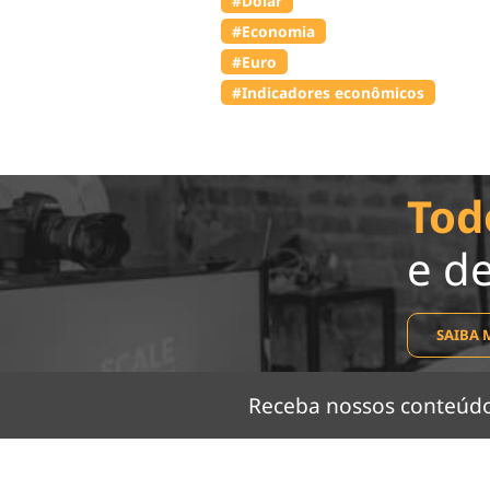
#Dólar
#Economia
#Euro
#Indicadores econômicos
Tod
e d
SAIBA 
Receba nossos conteú