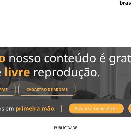
bras
o
nosso conteúdo é grat
e
livre
reprodução.
MAIS
CADASTRO DE MÍDIAS
dos em
primeira mão
.
Assine a newsletter
PUBLICIDADE