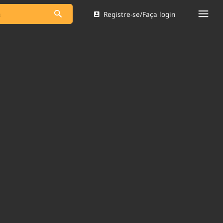
Registre-se/Faça login
s as notícias
Saneamento
s
Indicadores
 comunicador
Bioinsumos
ade Legal
Blog
Brasil Mineral
Quem somos
dentro do
Nacional e
Expediente
res.
Trabalhe no Brasil 61
Contato