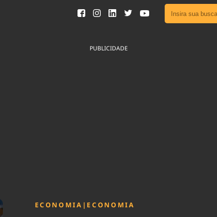
Ver toda
Podcast
PUBLICIDADE
Área do
Publicid
Fique por 
Congresso 
nossos líde
Acesse
ECONOMIA
|
ECONOMIA