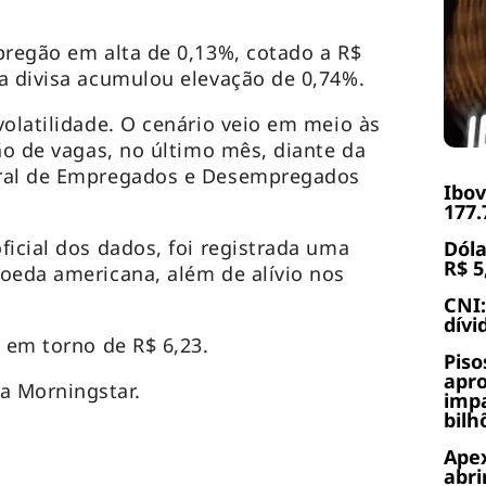
pregão em alta de 0,13%, cotado a R$
a divisa acumulou elevação de 0,74%.
volatilidade. O cenário veio em meio às
ão de vagas, no último mês, diante da
eral de Empregados e Desempregados
Ibov
177.
ficial dos dados, foi registrada uma
Dóla
R$ 5
oeda americana, além de alívio nos
CNI:
dívi
u em torno de R$ 6,23.
Piso
apr
a Morningstar.
impa
bilh
Apex
abri