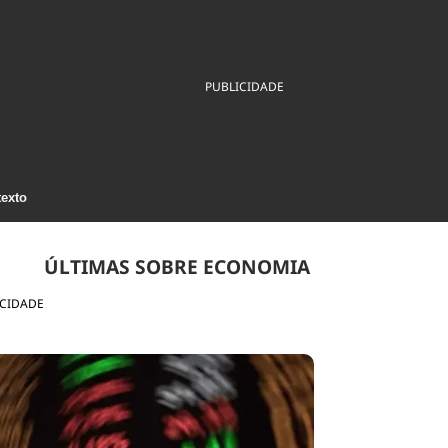
ios
Cultura
Podcast
Economia
Política
ral
Educação
Saúde
Tecnologia
Infraestrutura
Tempo
PUBLICIDADE
Internacional
mento
Meio Ambiente
texto
ÚLTIMAS SOBRE ECONOMIA
ICIDADE