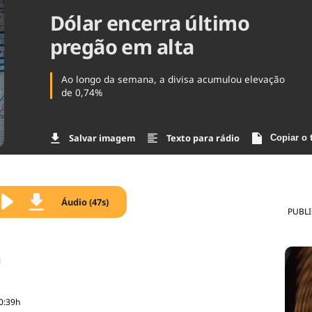
Dólar encerra último
Agronegóc
Brasil
pregão em alta
Brasil Mine
Ciência & 
Cinema
Ao longo da semana, a divisa acumulou elevação
Comporta
de 0,74%
Salvar imagem
Texto para rádio
Copiar o 
Áudio (47s)
PUBL
0:39h