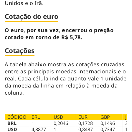
Unidos e o Irã.
Cotação do euro
O euro, por sua vez, encerrou o pregão
cotado em torno de R$ 5,78.
Cotações
A tabela abaixo mostra as cotações cruzadas
entre as principais moedas internacionais e o
real. Cada célula indica quanto vale 1 unidade
da moeda da linha em relação à moeda da
coluna.
CÓDIGO
BRL
USD
EUR
GBP
JPY
BRL
1
0,2046
0,1728
0,1496
32
USD
4,8877
1
0,8487
0,7347
15