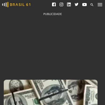
Ver todas as notícias
Saneamento
Podcasts
Indicadores
PUBLICIDADE
Área do comunicador
Bioinsumos
Publicidade Legal
Blog
Brasil Mineral
Fique por dentro do
Congresso Nacional e
Quem somos
nossos líderes.
Expediente
Acesse
Trabalhe no Brasil 61
Contato
Agronegócios
Comportamento
Meio Ambiente
Brasil
Cultura
Podcast
Brasil Mineral
Economia
Política
Ciência &
Educação
Saúde