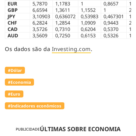
EUR
5,7870
1,1783
1
0,8657
18
GBP
6,6594
1,3611
1,1552
1
21
JPY
3,10903
0,636072
0,53983
0,467301
1
CHF
6,2824
1,2854
1,0909
0,9443
20
CAD
3,5726
0,7310
0,6204
0,5370
11
AUD
3,5609
0,7250
0,6153
0,5326
11
Os dados são da
Investing.com
.
#Dólar
#Economia
#Euro
#Indicadores econômicos
ÚLTIMAS SOBRE ECONOMIA
PUBLICIDADE