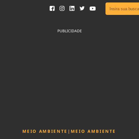
Ver toda
Podcast
PUBLICIDADE
Área do
Publicid
Fique por 
Congresso 
nossos líde
Acesse
MEIO AMBIENTE
|
MEIO AMBIENTE