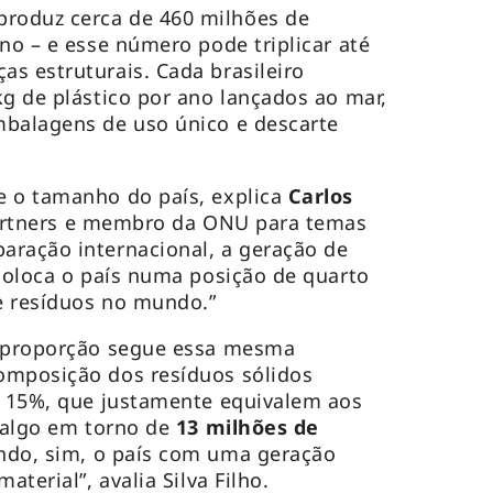
produz cerca de 460 milhões de
no – e esse número pode triplicar até
s estruturais. Cada brasileiro
kg de plástico por ano lançados ao mar,
mbalagens de uso único e descarte
e o tamanho do país, explica
Carlos
Partners e membro da ONU para temas
aração internacional, a geração de
 coloca o país numa posição de quarto
e resíduos no mundo.”
a proporção segue essa mesma
omposição dos resíduos sólidos
e 15%, que justamente equivalem aos
á algo em torno de
13 milhões de
ando, sim, o país com uma geração
aterial”, avalia Silva Filho.