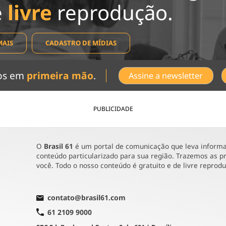
e
livre
reprodução.
MAIS
CADASTRO DE MÍDIAS
dos em
primeira mão
.
Assine a newsletter
PUBLICIDADE
O
Brasil 61
é um portal de comunicação que leva informaç
conteúdo particularizado para sua região. Trazemos as pr
você. Todo o nosso conteúdo é gratuito e de livre reprod
contato@brasil61.com
61 2109 9000