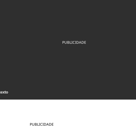
ios
Cultura
Podcast
Economia
Política
ral
Educação
Saúde
Tecnologia
Infraestrutura
Tempo
Internacional
mento
Meio Ambiente
PUBLICIDADE
texto
PUBLICIDADE