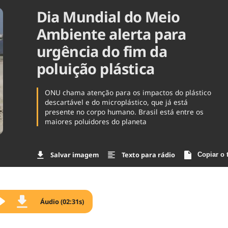
Dia Mundial do Meio
Agronegóc
Brasil
Ambiente alerta para
Brasil Mine
Ciência & 
urgência do fim da
Cinema
poluição plástica
Comporta
ONU chama atenção para os impactos do plástico
descartável e do microplástico, que já está
presente no corpo humano. Brasil está entre os
maiores poluidores do planeta
Salvar imagem
Texto para rádio
Copiar o 
Áudio (02:31s)