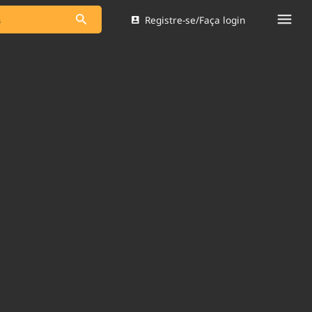
Registre-se/Faça login
s as notícias
Saneamento
s
Indicadores
 comunicador
Bioinsumos
ade Legal
Blog
Brasil Mineral
Quem somos
dentro do
Nacional e
Expediente
res.
Trabalhe no Brasil 61
Contato