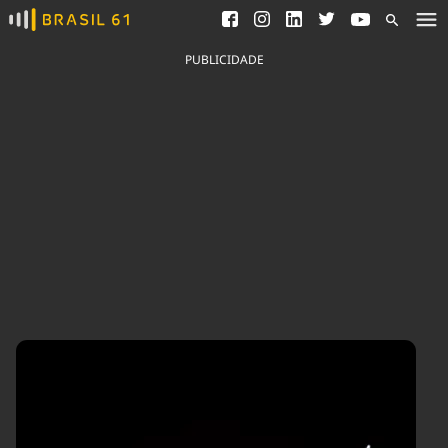
Ver todas as notícias
Saneamento
Podcasts
Indicadores
PUBLICIDADE
Área do comunicador
Bioinsumos
Publicidade Legal
Blog
Brasil Mineral
Fique por dentro do
Congresso Nacional e
Quem somos
nossos líderes.
Expediente
Acesse
Trabalhe no Brasil 61
Contato
Agronegócios
Comportamento
Meio Ambiente
Brasil
Cultura
Podcast
Brasil Mineral
Economia
Política
Ciência &
Educação
Saúde