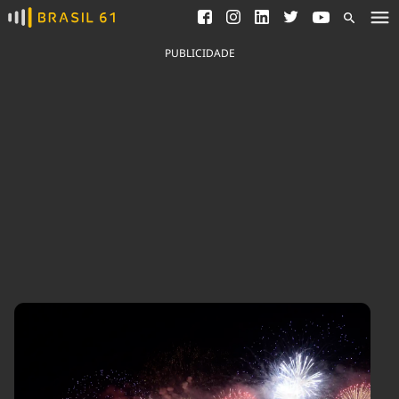
Ver todas as notícias
Saneamento
Podcasts
Indicadores
PUBLICIDADE
Área do comunicador
Bioinsumos
Publicidade Legal
Blog
Brasil Mineral
Fique por dentro do
Congresso Nacional e
Quem somos
nossos líderes.
Expediente
Acesse
Trabalhe no Brasil 61
Contato
Agronegócios
Comportamento
Meio Ambiente
Brasil
Cultura
Podcast
Brasil Mineral
Economia
Política
Ciência &
Educação
Saúde