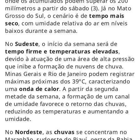
onde os acumulados podem superar os 200
milímetros a partir do sábado (3). Já no Mato
Grosso do Sul, o cenário é de
tempo mais
seco
, com umidade relativa do ar em níveis
baixos durante a semana.
No
Sudeste
, o início da semana será de
tempo firme e temperaturas elevadas
,
devido à atuação de uma área de alta pressão
que inibe a formação de nuvens de chuva.
Minas Gerais e Rio de Janeiro podem registrar
máximas próximas dos 39°C, caracterizando
uma
onda de calor
. A partir da segunda
metade da semana, a formação de um canal
de umidade favorece o retorno das chuvas,
reduzindo as temperaturas e aumentando a
umidade.
No
Nordeste
, as
chuvas
se concentram no
Maranhão, sudoeste do Piauí, oeste da Bahia