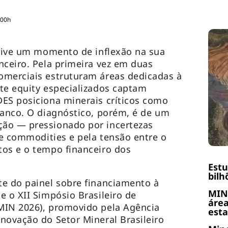
:00h
 vive um momento de inflexão na sua
nceiro. Pela primeira vez em duas
omerciais estruturam áreas dedicadas à
te equity especializados captam
ES posiciona minerais críticos como
banco. O diagnóstico, porém, é de um
ão — pressionado por incertezas
de commodities e pela tensão entre o
tos e o tempo financeiro dos
Est
bilh
e do painel sobre financiamento à
MIN
e o XII Simpósio Brasileiro de
área
MIN 2026), promovido pela Agência
esta
novação do Setor Mineral Brasileiro