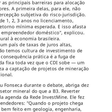
r as principais barreiras para alocação
ores. A primeira delas, para ele, não
rcepção subjetiva do risco-jurisdição.
e 1, 2, 3 anos no licenciamento,
retorno mínima esperada. E isso afasta
o empreendedor doméstico", explicou.
ural à economia brasileira.
 um país de taxas de juros altas,
 Não temos cultura de investimento de
A consequência prática é a fuga de
da fixa toda vez que o CDI sobe — um
iza a captação de projetos de mineração
ional.
u Fonseca durante o debate, abriga dez
etor mineral do que a B3. Reverter
da agenda da Rede InvestMine. Ele fez
eendedores: "Quando o projeto chega
 bem feito em geologia, engenharia,