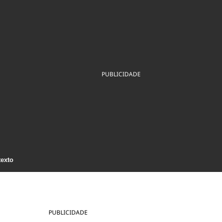
ios
Cultura
Podcast
Economia
Política
ral
Educação
Saúde
Tecnologia
Infraestrutura
Tempo
Internacional
mento
Meio Ambiente
PUBLICIDADE
texto
PUBLICIDADE