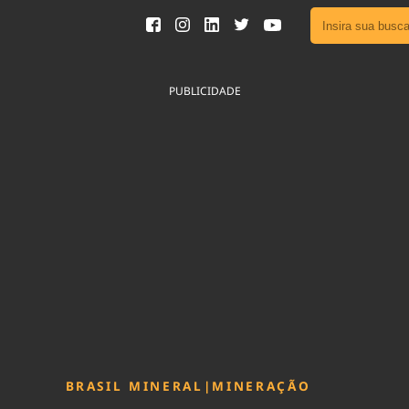
Ver toda
Podcast
PUBLICIDADE
Área do
Publicid
Fique por 
Congresso 
nossos líde
Acesse
BRASIL MINERAL
|
MINERAÇÃO