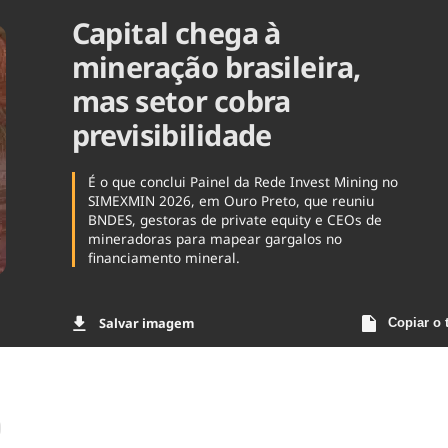
Capital chega à
Agronegóc
Brasil
mineração brasileira,
Brasil Mine
Ciência & 
mas setor cobra
Cinema
previsibilidade
Comporta
É o que conclui Painel da Rede Invest Mining no
SIMEXMIN 2026, em Ouro Preto, que reuniu
BNDES, gestoras de private equity e CEOs de
mineradoras para mapear gargalos no
financiamento mineral.
Salvar imagem
Copiar o 