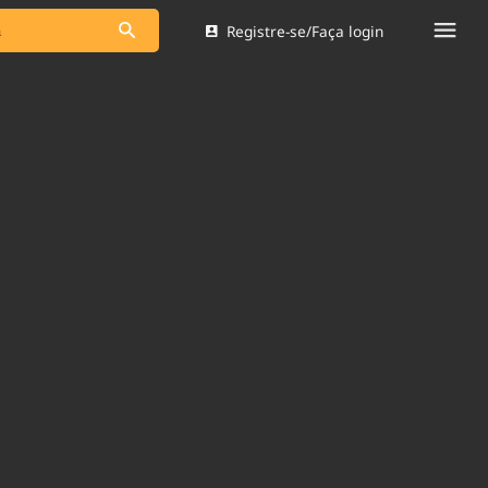
Registre-se/Faça login
s as notícias
Saneamento
s
Indicadores
 comunicador
Bioinsumos
ade Legal
Blog
Brasil Mineral
Quem somos
dentro do
Nacional e
Expediente
res.
Trabalhe no Brasil 61
Contato