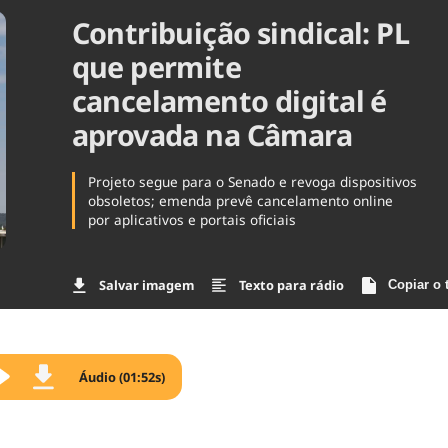
Contribuição sindical: PL
Agronegóc
Brasil
que permite
Brasil Mine
Ciência & 
cancelamento digital é
Cinema
aprovada na Câmara
Comporta
Projeto segue para o Senado e revoga dispositivos
obsoletos; emenda prevê cancelamento online
por aplicativos e portais oficiais
Salvar imagem
Texto para rádio
Copiar o 
Áudio (01:52s)