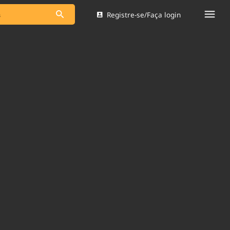
Registre-se/Faça login
s as notícias
Saneamento
s
Indicadores
 comunicador
Bioinsumos
ade Legal
Blog
Brasil Mineral
Quem somos
dentro do
Nacional e
Expediente
res.
Trabalhe no Brasil 61
Contato