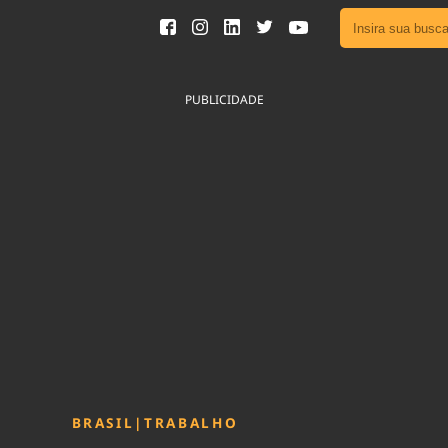
Ver toda
Podcast
PUBLICIDADE
Área do
Publicid
Fique por 
Congresso 
nossos líde
Acesse
BRASIL
|
TRABALHO