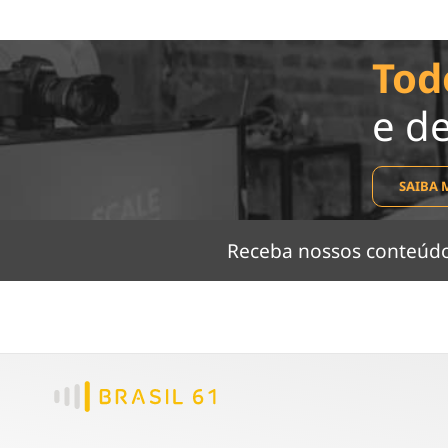
Tod
e d
SAIBA 
Receba nossos conteú