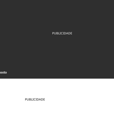
ios
Cultura
Podcast
Economia
Política
ral
Educação
Saúde
Tecnologia
Infraestrutura
Tempo
Internacional
mento
Meio Ambiente
PUBLICIDADE
texto
PUBLICIDADE