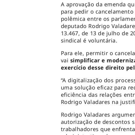
A aprovação da emenda que
para pedir o cancelamento 
polêmica entre os parlamen
deputado Rodrigo Valadares
13.467, de 13 de julho de 
sindical é voluntária.
Para ele, permitir o canc
vai
simplificar e moderniz
exercício desse direito pe
“A digitalização dos proce
uma solução eficaz para re
eficiência das relações ent
Rodrigo Valadares na justi
Rodrigo Valadares argumen
autorização de descontos si
trabalhadores que enfrenta