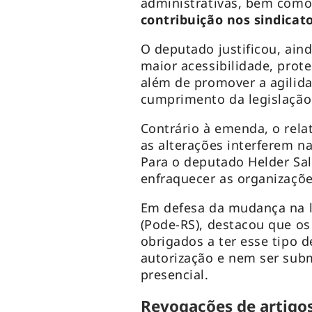
administrativas, bem com
contribuição nos sindicat
O deputado justificou, aind
maior acessibilidade, prot
além de promover a agilida
cumprimento da legislação
Contrário à emenda, o relat
as alterações interferem n
Para o deputado Helder Sa
enfraquecer as organizações
Em defesa da mudança na l
(Pode-RS), destacou que o
obrigados a ter esse tipo
autorização e nem ser sub
presencial.
Revogações de artigo