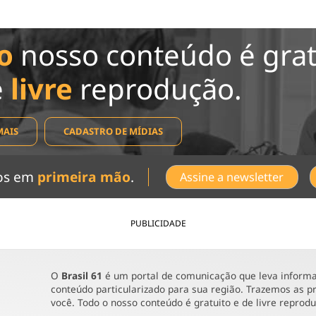
o
nosso conteúdo é grat
e
livre
reprodução.
MAIS
CADASTRO DE MÍDIAS
dos em
primeira mão
.
Assine a newsletter
PUBLICIDADE
O
Brasil 61
é um portal de comunicação que leva informaç
conteúdo particularizado para sua região. Trazemos as pr
você. Todo o nosso conteúdo é gratuito e de livre reprod