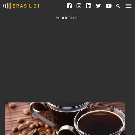
Ver todas as notícias
Saneamento
Podcasts
Indicadores
PUBLICIDADE
Área do comunicador
Bioinsumos
Publicidade Legal
Blog
Brasil Mineral
Fique por dentro do
Congresso Nacional e
Quem somos
nossos líderes.
Expediente
Acesse
Trabalhe no Brasil 61
Contato
Agronegócios
Comportamento
Meio Ambiente
Brasil
Cultura
Podcast
Brasil Mineral
Economia
Política
Ciência &
Educação
Saúde