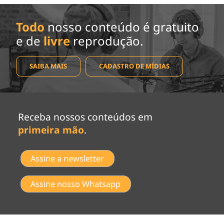
Todo
nosso conteúdo é gratuito
e de
livre
reprodução.
SAIBA MAIS
CADASTRO DE MÍDIAS
Receba nossos conteúdos em
primeira mão
.
Assine a newsletter
Assine nosso Whatsapp