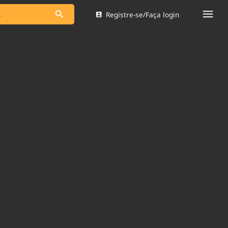
Registre-se/Faça login
s as notícias
Saneamento
s
Indicadores
 comunicador
Bioinsumos
ade Legal
Blog
Brasil Mineral
Quem somos
dentro do
Nacional e
Expediente
res.
Trabalhe no Brasil 61
Contato