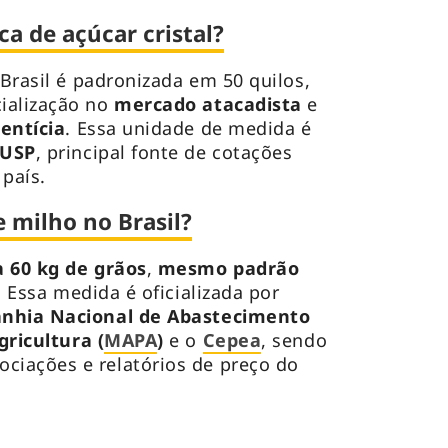
a de açúcar cristal?
 Brasil é padronizada em 50 quilos,
ialização no
mercado atacadista
e
entícia
. Essa unidade de medida é
-USP
, principal fonte de cotações
 país.
e milho no Brasil?
a 60 kg de grãos
,
mesmo padrão
. Essa medida é oficializada por
hia Nacional de Abastecimento
gricultura (
MAPA
)
e o
Cepea
, sendo
iações e relatórios de preço do