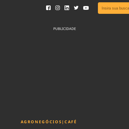
Ver toda
Podcast
PUBLICIDADE
Área do
Publicid
Fique por 
Congresso 
nossos líde
Acesse
AGRONEGÓCIOS
|
CAFÉ