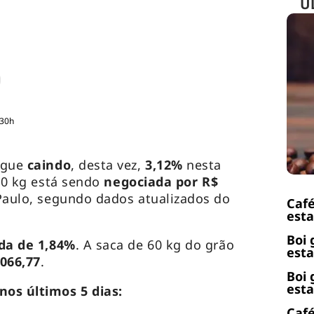
Ú
:30h
gue
caindo
, desta vez,
3,12%
nesta
 60 kg está sendo
negociada por R$
Paulo, segundo dados atualizados do
Café
esta
Boi 
da de 1,84%
. A saca de 60 kg do grão
esta
.066,77
.
Boi 
esta
nos últimos 5 dias:
Café