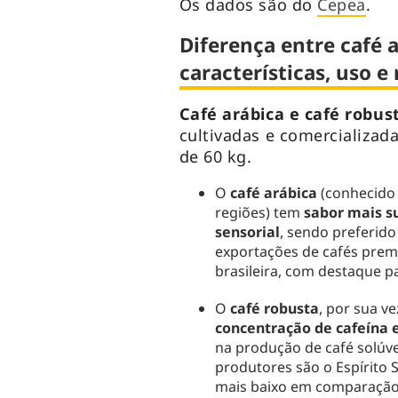
Os dados são do
Cepea
.
Diferença entre café a
características, uso e
Café arábica e café robu
cultivadas e comercializad
de 60 kg.
O
café arábica
(conhecid
regiões) tem
sabor mais s
sensorial
, sendo preferido
exportações de cafés prem
brasileira, com destaque p
O
café robusta
, por sua v
concentração de cafeína 
na produção de café solúvel
produtores são o Espírito 
mais baixo em comparação a