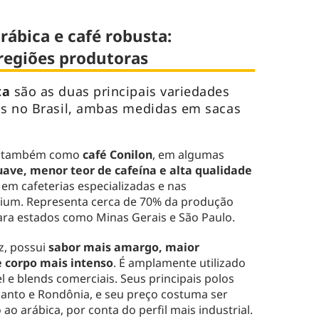
rábica e café robusta:
 regiões produtoras
sta
são as duas principais variedades
as no Brasil, ambas medidas em sacas
o também como
café Conilon
, em algumas
uave, menor teor de cafeína e alta qualidade
 em cafeterias especializadas e nas
ium. Representa cerca de 70% da produção
ara estados como Minas Gerais e São Paulo.
ez, possui
sabor mais amargo, maior
e corpo mais intenso
. É amplamente utilizado
 e blends comerciais. Seus principais polos
Santo e Rondônia, e seu preço costuma ser
o arábica, por conta do perfil mais industrial.