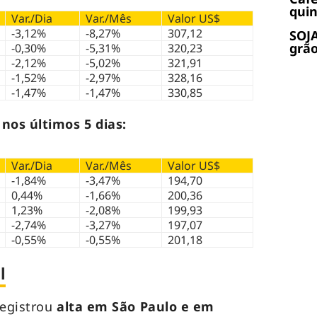
quin
Var./Dia
Var./Mês
Valor US$
-3,12%
-8,27%
307,12
SOJA
grão
-0,30%
-5,31%
320,23
-2,12%
-5,02%
321,91
-1,52%
-2,97%
328,16
-1,47%
-1,47%
330,85
nos últimos 5 dias:
Var./Dia
Var./Mês
Valor US$
-1,84%
-3,47%
194,70
0,44%
-1,66%
200,36
1,23%
-2,08%
199,93
-2,74%
-3,27%
197,07
-0,55%
-0,55%
201,18
l
registrou
alta em São Paulo e em