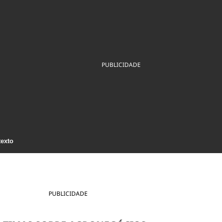
ios
Cultura
Podcast
Economia
Política
ral
Educação
Saúde
Tecnologia
Infraestrutura
Tempo
Internacional
mento
Meio Ambiente
PUBLICIDADE
texto
PUBLICIDADE