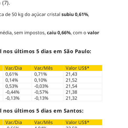
 (7).
aca de 50 kg do açúcar cristal
subiu 0,61%
,
 média, sem impostos,
caiu 0,66%
, com o
valor
l nos últimos 5 dias em São Paulo:
Var./Dia
Var./Mês
Valor US$*
0,61%
0,71%
21,43
0,14%
0,10%
21,52
0,53%
-0,03%
21,54
-0,44%
-0,57%
21,38
-0,13%
-0,13%
21,32
l nos últimos 5 dias em Santos:
Var./Dia
Var./Mês
Valor US$*