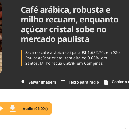
Café arábica, robusta e
Agronegóc
Brasil
milho recuam, enquanto
Brasil Mine
Ciência & 
açúcar cristal sobe no
Cinema
mercado paulista
Comporta
Saca do café arábica cai para R$ 1.682,70, em São
Paulo; açúcar cristal tem alta de 0,66%, em
Santos. Milho recua 0,95%, em Campinas
Salvar imagem
Texto para rádio
Copiar o 
Áudio (01:09s)