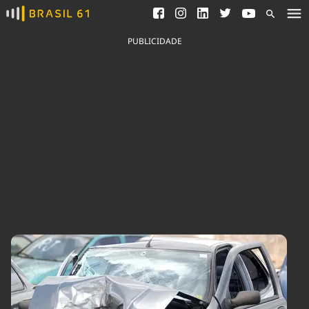
Ver todas as notícias
Saneamento
Podcasts
Indicadores
PUBLICIDADE
Área do comunicador
Bioinsumos
Publicidade Legal
Blog
Brasil Mineral
Fique por dentro do
Congresso Nacional e
Quem somos
nossos líderes.
Expediente
Acesse
Trabalhe no Brasil 61
Contato
Agronegócios
Comportamento
Meio Ambiente
Brasil
Cultura
Podcast
Brasil Mineral
Economia
Política
Ciência &
Educação
Saúde