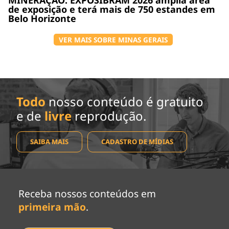
de exposição e terá mais de 750 estandes em
Belo Horizonte
VER MAIS SOBRE MINAS GERAIS
Todo
nosso conteúdo é gratuito
e de
livre
reprodução.
SAIBA MAIS
CADASTRO DE MÍDIAS
Receba nossos conteúdos em
primeira mão
.