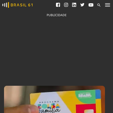
Ver todas as notícias
Saneamento
Podcasts
Indicadores
PUBLICIDADE
Área do comunicador
Bioinsumos
Publicidade Legal
Blog
Brasil Mineral
Fique por dentro do
Congresso Nacional e
Quem somos
nossos líderes.
Expediente
Acesse
Trabalhe no Brasil 61
Contato
Agronegócios
Comportamento
Meio Ambiente
Brasil
Cultura
Podcast
Brasil Mineral
Economia
Política
Ciência &
Educação
Saúde