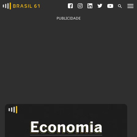
Ver todas as notícias
Saneamento
Podcasts
Indicadores
PUBLICIDADE
Área do comunicador
Bioinsumos
Publicidade Legal
Blog
Brasil Mineral
Fique por dentro do
Congresso Nacional e
Quem somos
nossos líderes.
Expediente
Acesse
Trabalhe no Brasil 61
Contato
Agronegócios
Comportamento
Meio Ambiente
Brasil
Cultura
Podcast
Brasil Mineral
Economia
Política
Ciência &
Educação
Saúde