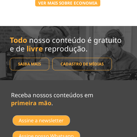
VER MAIS SOBRE ECONOMIA
Todo
nosso conteúdo é gratuito
e de
livre
reprodução.
SAIBA MAIS
CADASTRO DE MÍDIAS
Receba nossos conteúdos em
primeira mão
.
Assine a newsletter
Assine nosso Whatsapp