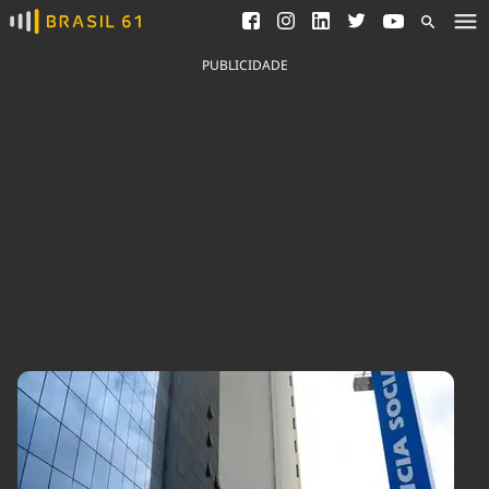
Ver todas as notícias
Saneamento
Podcasts
Indicadores
PUBLICIDADE
Área do comunicador
Bioinsumos
Publicidade Legal
Blog
Brasil Mineral
Fique por dentro do
Congresso Nacional e
Quem somos
nossos líderes.
Expediente
Acesse
Trabalhe no Brasil 61
Contato
Agronegócios
Comportamento
Meio Ambiente
Brasil
Cultura
Podcast
Brasil Mineral
Economia
Política
Ciência &
Educação
Saúde