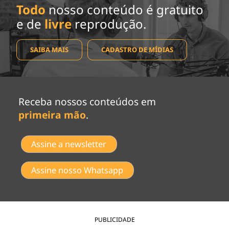
Todo
nosso conteúdo é gratuito
e de
livre
reprodução.
SAIBA MAIS
CADASTRO DE MÍDIAS
Receba nossos conteúdos em
primeira mão
.
Assine a newsletter
Assine nosso Whatsapp
PUBLICIDADE