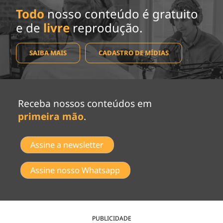
Todo
nosso conteúdo é gratuito
e de
livre
reprodução.
SAIBA MAIS
CADASTRO DE MÍDIAS
Receba nossos conteúdos em
primeira mão
.
Assine a newsletter
Assine nosso Whatsapp
PUBLICIDADE