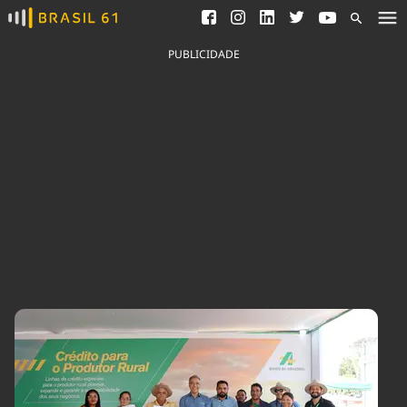
Ver todas as notícias
Saneamento
Podcasts
Indicadores
PUBLICIDADE
Área do comunicador
Bioinsumos
Publicidade Legal
Blog
Brasil Mineral
Fique por dentro do
Congresso Nacional e
Quem somos
nossos líderes.
Expediente
Acesse
Trabalhe no Brasil 61
Contato
Agronegócios
Comportamento
Meio Ambiente
Brasil
Cultura
Podcast
Brasil Mineral
Economia
Política
Ciência &
Educação
Saúde