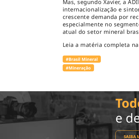
Mas, segundo Xavier, a AD
internacionalização e sinto
crescente demanda por rec
especialmente no segmento
atual do setor mineral brasi
Leia a matéria completa n
#Brasil Mineral
#Mineração
Tod
e d
SAIBA 