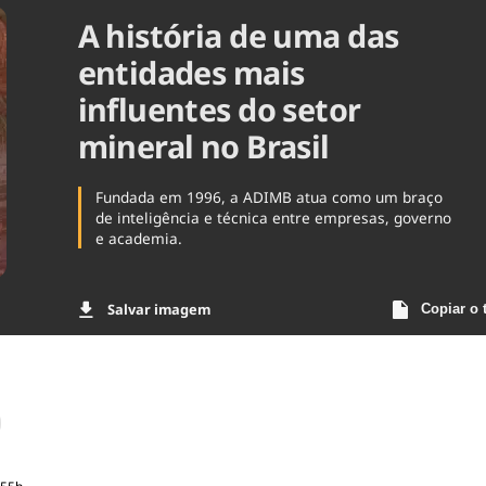
A história de uma das
Agronegóc
Brasil
entidades mais
Brasil Mine
Ciência & 
influentes do setor
Cinema
mineral no Brasil
Comporta
Fundada em 1996, a ADIMB atua como um braço
de inteligência e técnica entre empresas, governo
e academia.
Salvar imagem
Copiar o 