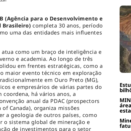
:55h
 (Agência para o Desenvolvimento e
 Brasileiro)
completa 30 anos, período
omo uma das entidades mais influentes
atua como um braço de inteligência e
verno e academia. Ao longo de três
olidou em frentes estratégicas, como a
o maior evento técnico em exploração
 tradicionalmente em Ouro Preto (MG),
Est
icos e empresários de várias partes do
bilh
coordena, há vários anos, a
MIN
 convenção anual da PDAC (prospectors
área
 of Canada), organiza missões
esta
er a geologia de outros países, como
Mine
er o sistema global de mineração e
fatu
ração de investimentos para o setor