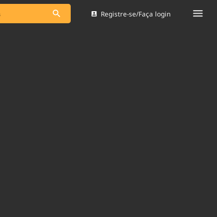
Registre-se/Faça login
s as notícias
Saneamento
s
Indicadores
 comunicador
Bioinsumos
ade Legal
Blog
Brasil Mineral
Quem somos
dentro do
Nacional e
Expediente
res.
Trabalhe no Brasil 61
Contato