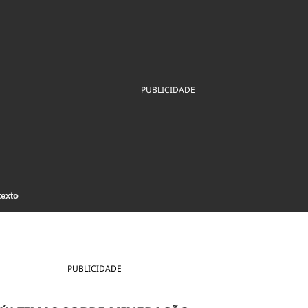
ios
Cultura
Podcast
Economia
Política
ral
Educação
Saúde
Tecnologia
Infraestrutura
Tempo
Internacional
mento
Meio Ambiente
PUBLICIDADE
texto
PUBLICIDADE