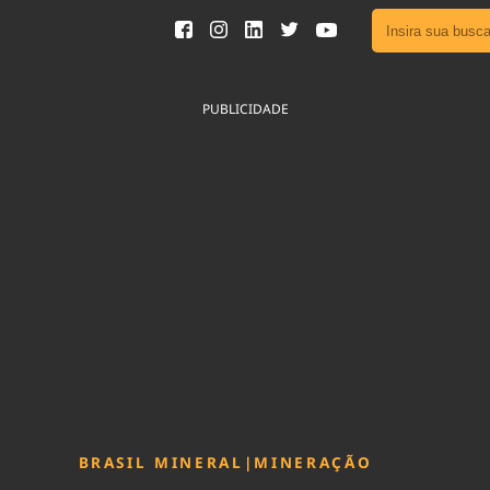
Ver toda
Podcast
PUBLICIDADE
Área do
Publicid
Fique por 
Congresso 
nossos líde
Acesse
BRASIL MINERAL
|
MINERAÇÃO