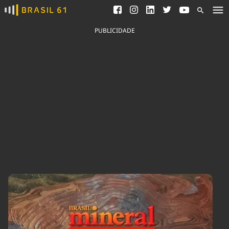
Ver todas as notícias
Saneamento
Podcasts
Indicadores
PUBLICIDADE
Área do comunicador
Bioinsumos
Publicidade Legal
Blog
Brasil Mineral
Fique por dentro do
Congresso Nacional e
Quem somos
nossos líderes.
Expediente
Acesse
Trabalhe no Brasil 61
Contato
Agronegócios
Comportamento
Meio Ambiente
Brasil
Cultura
Podcast
Brasil Mineral
Economia
Política
Ciência &
Educação
Saúde