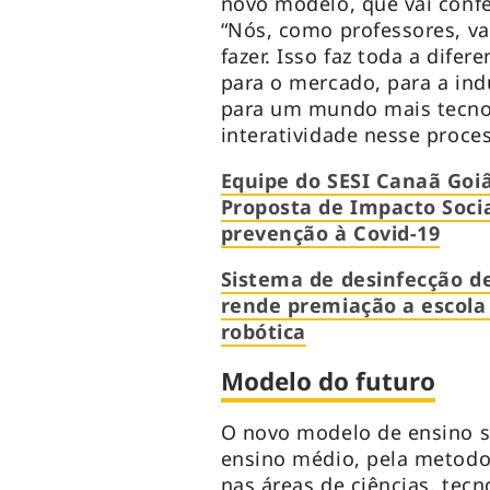
novo modelo, que vai conf
“Nós, como professores, va
fazer. Isso faz toda a dife
para o mercado, para a in
para um mundo mais tecnol
interatividade nesse proces
Equipe do SESI Canaã Goi
Proposta de Impacto Socia
prevenção à Covid-19
Sistema de desinfecção de
rende premiação a escola
robótica
Modelo do futuro
O novo modelo de ensino se
ensino médio, pela metodo
nas áreas de ciências, tecn