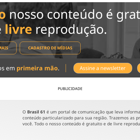
o
nosso conteúdo é grat
e
livre
reprodução.
MAIS
CADASTRO DE MÍDIAS
dos em
primeira mão
.
Assine a newsletter
PUBLICIDADE
O
Brasil 61
é um portal de comunicação que leva informaç
conteúdo particularizado para sua região. Trazemos as pr
você. Todo o nosso conteúdo é gratuito e de livre reprod