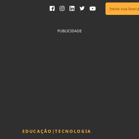
Ver toda
Podcast
PUBLICIDADE
Área do
Publicid
Fique por 
Congresso 
nossos líde
Acesse
EDUCAÇÃO
|
TECNOLOGIA