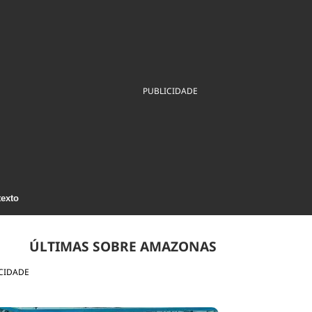
ios
Cultura
Podcast
Economia
Política
ral
Educação
Saúde
Tecnologia
Infraestrutura
Tempo
Internacional
mento
Meio Ambiente
PUBLICIDADE
texto
ÚLTIMAS SOBRE AMAZONAS
CIDADE