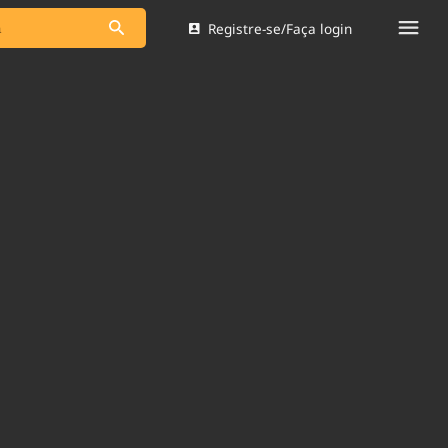
Registre-se/Faça login
s as notícias
Saneamento
s
Indicadores
 comunicador
Bioinsumos
ade Legal
Blog
Brasil Mineral
Quem somos
dentro do
Nacional e
Expediente
res.
Trabalhe no Brasil 61
Contato