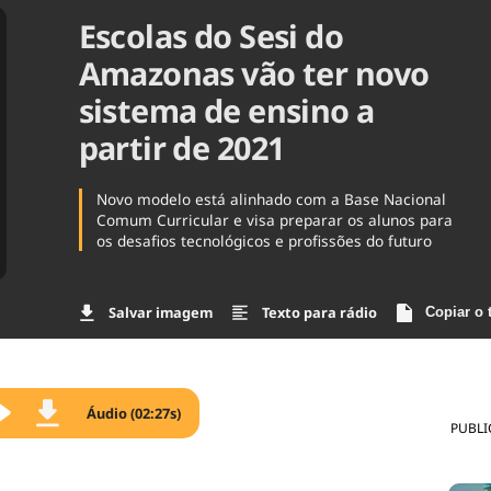
Escolas do Sesi do
Agronegóc
Brasil
Amazonas vão ter novo
Brasil Mine
Ciência & 
sistema de ensino a
Cinema
partir de 2021
Comporta
Novo modelo está alinhado com a Base Nacional
Comum Curricular e visa preparar os alunos para
os desafios tecnológicos e profissões do futuro
Salvar imagem
Texto para rádio
Copiar o 
Áudio (02:27s)
PUBLI