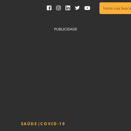
Ver toda
Podcast
PUBLICIDADE
Área do
Publicid
Fique por 
Congresso 
nossos líde
Acesse
SAÚDE
|
COVID-19