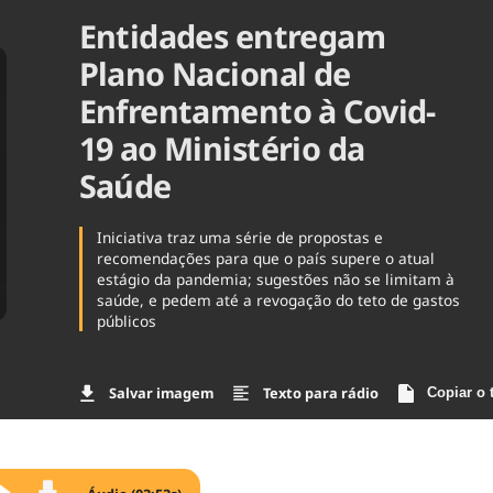
Entidades entregam
Agronegóc
Brasil
Plano Nacional de
Brasil Mine
Ciência & 
Enfrentamento à Covid-
Cinema
19 ao Ministério da
Comporta
Saúde
Iniciativa traz uma série de propostas e
recomendações para que o país supere o atual
estágio da pandemia; sugestões não se limitam à
saúde, e pedem até a revogação do teto de gastos
públicos
Salvar imagem
Texto para rádio
Copiar o 