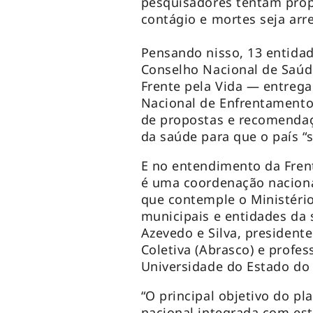
pesquisadores tentam prop
contágio e mortes seja arr
Pensando nisso, 13 entidade
Conselho Nacional de Saúd
Frente pela Vida — entreg
Nacional de Enfrentamento à
de propostas e recomendaç
da saúde para que o país “s
E no entendimento da Frent
é uma coordenação naciona
que contemple o Ministério
municipais e entidades da 
Azevedo e Silva, president
Coletiva (Abrasco) e profes
Universidade do Estado do R
“O principal objetivo do p
nacional integrada com est