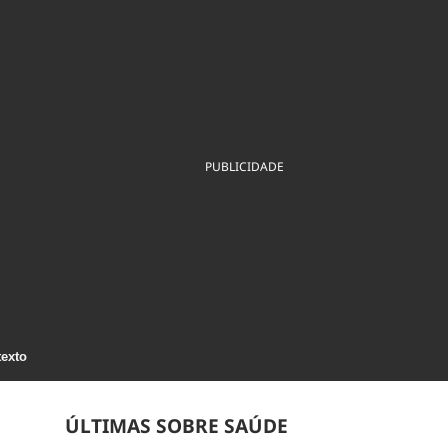
ios
Cultura
Podcast
Economia
Política
ral
Educação
Saúde
Tecnologia
Infraestrutura
Tempo
Internacional
mento
Meio Ambiente
PUBLICIDADE
texto
ÚLTIMAS SOBRE SAÚDE