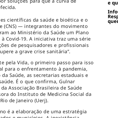
or soluções para que a curva de
e q
efecida.
Info
Res
s científicas da saúde e bioética e o
qued
e (CNS) — integrantes do movimento
aram ao Ministério da Saúde um Plano
 Covid-19. A iniciativa traz uma série
ões de pesquisadores e profissionais
upere a grave crise sanitária”.
e pela Vida, o primeiro passo para isso
l para o enfrentamento à pandemia,
 da Saúde, as secretarias estaduais e
saúde. É o que confirma, Gulnar
e da Associação Brasileira de Saúde
sora do Instituto de Medicina Social da
io de Janeiro (Uerj).
lano é a elaboração de uma estratégia
ados e municípios. A inexistência