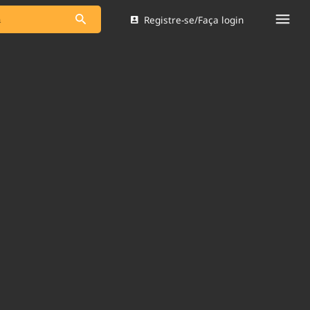
Registre-se/Faça login
s as notícias
Saneamento
s
Indicadores
 comunicador
Bioinsumos
ade Legal
Blog
Brasil Mineral
Quem somos
dentro do
Nacional e
Expediente
res.
Trabalhe no Brasil 61
Contato