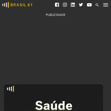
Ver todas as notícias
Saneamento
Podcasts
Indicadores
PUBLICIDADE
Área do comunicador
Bioinsumos
Publicidade Legal
Blog
Brasil Mineral
Fique por dentro do
Congresso Nacional e
Quem somos
nossos líderes.
Expediente
Acesse
Trabalhe no Brasil 61
Contato
Agronegócios
Comportamento
Meio Ambiente
Brasil
Cultura
Podcast
Brasil Mineral
Economia
Política
Ciência &
Educação
Saúde