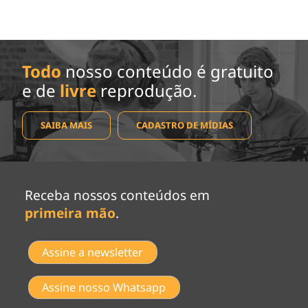
Todo
nosso conteúdo é gratuito
e de
livre
reprodução.
SAIBA MAIS
CADASTRO DE MÍDIAS
Receba nossos conteúdos em
primeira mão
.
Assine a newsletter
Assine nosso Whatsapp