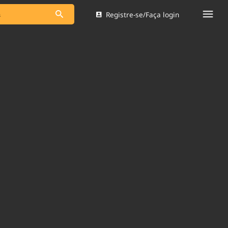
Registre-se/Faça login
s as notícias
Saneamento
s
Indicadores
 comunicador
Bioinsumos
ade Legal
Blog
Brasil Mineral
Quem somos
dentro do
Nacional e
Expediente
res.
Trabalhe no Brasil 61
Contato