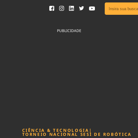
Ver toda
Podcast
PUBLICIDADE
Área do
Publicid
Fique por 
Congresso 
nossos líde
Acesse
CIÊNCIA & TECNOLOGIA
|
TORNEIO NACIONAL SESI DE ROBÓTICA