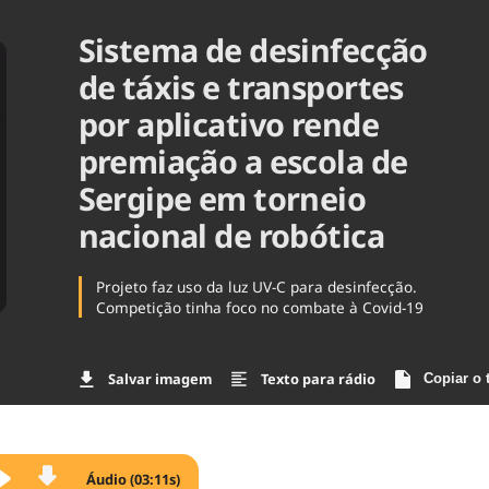
Agronegóc
Sistema de desinfecção
Brasil
Brasil Mine
de táxis e transportes
Ciência & 
por aplicativo rende
Cinema
Comporta
premiação a escola de
Sergipe em torneio
nacional de robótica
Projeto faz uso da luz UV-C para desinfecção.
Competição tinha foco no combate à Covid-19
Salvar imagem
Texto para rádio
Copiar o 
Áudio (03:11s)