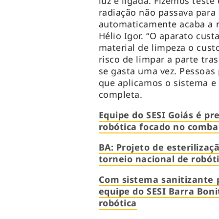
luz é ligada. Fizemos test
radiação não passava para 
automaticamente acaba a ra
Hélio Igor. “O aparato cust
material de limpeza o cust
risco de limpar a parte tra
se gasta uma vez. Pessoas
que aplicamos o sistema e 
completa.
Equipe do SESI Goiás é pr
robótica focado no comba
BA: Projeto de esteriliza
torneio nacional de robó
Com sistema sanitizante 
equipe do SESI Barra Bon
robótica