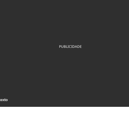
ios
Cultura
Podcast
Economia
Política
ral
Educação
Saúde
Tecnologia
Infraestrutura
Tempo
Internacional
mento
Meio Ambiente
PUBLICIDADE
texto