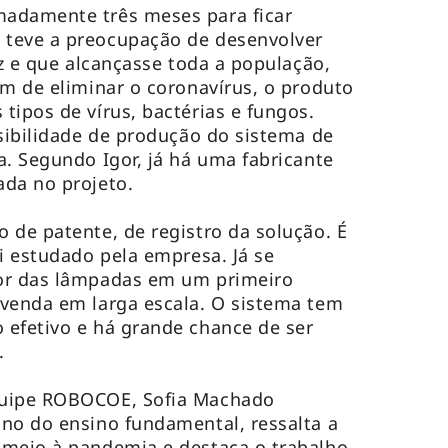
adamente três meses para ficar
teve a preocupação de desenvolver
az e que alcançasse toda a população,
ém de eliminar o coronavírus, o produto
tipos de vírus, bactérias e fungos.
ssibilidade de produção do sistema de
a. Segundo Igor, já há uma fabricante
ada no projeto.
 de patente, de registro da solução. É
oi estudado pela empresa. Já se
or das lâmpadas em um primeiro
 venda em larga escala. O sistema tem
 efetivo e há grande chance de ser
o.
quipe ROBOCOE, Sofia Machado
no do ensino fundamental, ressalta a
 meio à pandemia e destaca o trabalho