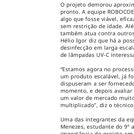
O projeto demorou aproxim
pronto. A equipe ROBOCOE 
algo que fosse viável, efic
sem restrição de idade. Al
também atua contra outros 
Hélio Igor diz que há a po
desinfecção em larga escal
de lâmpadas UV-C interess
“Estamos agora no processo
um produto escalável, já f
dispuseram a ser forneced
momento, e depois avaliar
um valor de mercado muito
multiplicado”, diz o técnic
Uma das integrantes da e
Menezes, estudante do 9º a
importância do projeto em