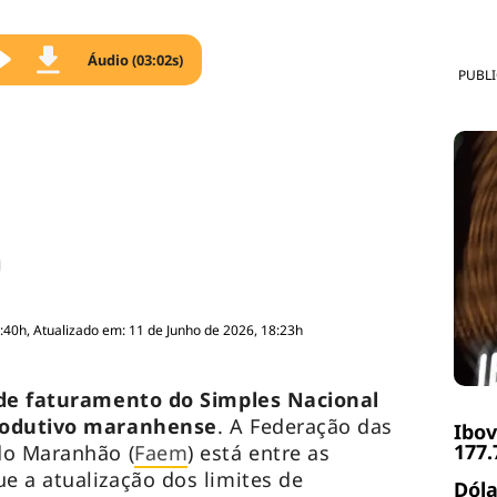
Áudio (03:02s)
PUBL
:40h, Atualizado em: 11 de Junho de 2026, 18:23h
 de faturamento do Simples Nacional
produtivo maranhense
. A Federação das
Ibov
177.
do Maranhão (
Faem
) está entre as
 a atualização dos limites de
Dóla