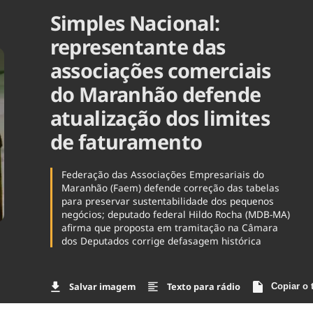
Simples Nacional:
Agronegóc
Brasil
representante das
Brasil Mine
Ciência & 
associações comerciais
Cinema
do Maranhão defende
Comporta
atualização dos limites
de faturamento
Federação das Associações Empresariais do
Maranhão (Faem) defende correção das tabelas
para preservar sustentabilidade dos pequenos
negócios; deputado federal Hildo Rocha (MDB-MA)
afirma que proposta em tramitação na Câmara
dos Deputados corrige defasagem histórica
Salvar imagem
Texto para rádio
Copiar o 