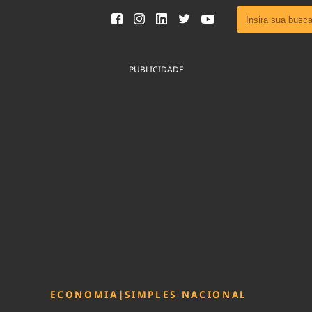
Ver toda
Podcast
PUBLICIDADE
Área do
Publicid
Fique por 
Congresso 
nossos líde
Acesse
ECONOMIA
|
SIMPLES NACIONAL