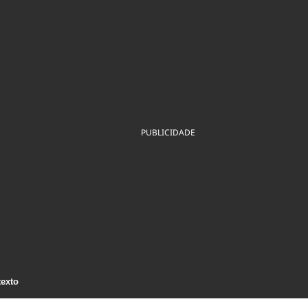
ios
Cultura
Podcast
Economia
Política
ral
Educação
Saúde
Tecnologia
Infraestrutura
Tempo
Internacional
mento
Meio Ambiente
PUBLICIDADE
texto