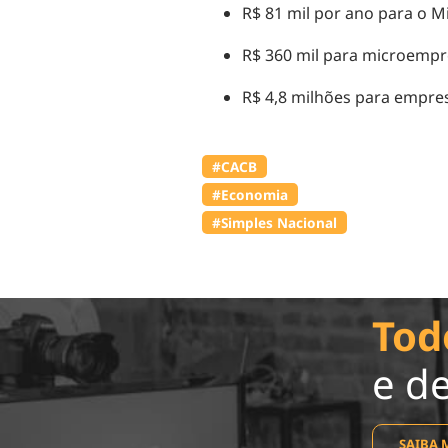
R$ 81 mil por ano para o 
R$ 360 mil para microempr
R$ 4,8 milhões para empre
#⁠CACB
#Economia
#Simples Nacional
Tod
e d
SAIBA 