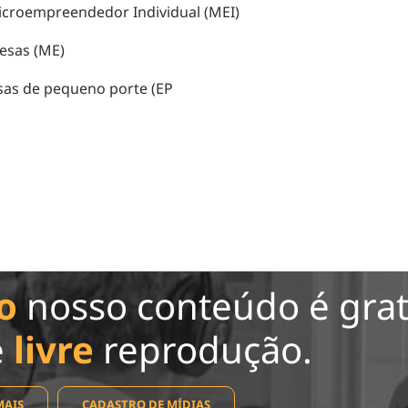
Microempreendedor Individual (MEI)
esas (ME)
sas de pequeno porte (EP
o
nosso conteúdo é grat
e
livre
reprodução.
MAIS
CADASTRO DE MÍDIAS