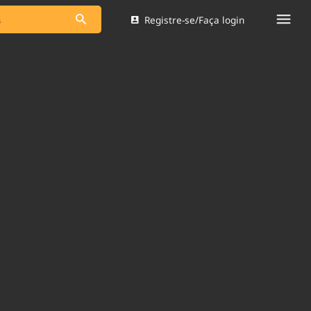
Registre-se/Faça login
s as notícias
Saneamento
s
Indicadores
 comunicador
Bioinsumos
ade Legal
Blog
Brasil Mineral
Quem somos
dentro do
Nacional e
Expediente
res.
Trabalhe no Brasil 61
Contato