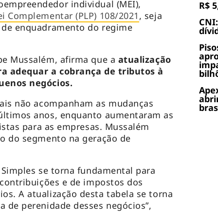
oempreendedor individual (MEI),
R$ 5
Lei Complementar (PLP) 108/2021
, seja
CNI:
s de enquadramento do regime
dívi
Piso
apr
ipe Mussalém, afirma que a
atualização
impa
ra adequar a cobrança de tributos à
bilh
quenos negócios.
Apex
abri
tuais não acompanham as mudanças
bras
 últimos anos, enquanto aumentaram as
lhistas para as empresas. Mussalém
ção do segmento na geração de
o Simples se torna fundamental para
 contribuições e de impostos dos
s. A atualização desta tabela se torna
a de perenidade desses negócios”,