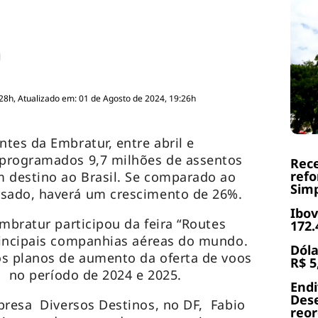
:28h, Atualizado em: 01 de Agosto de 2024, 19:26h
es da Embratur, entre abril e
programados 9,7 milhões de assentos
Rece
refo
m destino ao Brasil. Se comparado ao
Simp
sado, haverá um crescimento de 26%.
Ibov
mbratur participou da feira “Routes
172.
rincipais companhias aéreas do mundo.
Dóla
ôs planos de aumento da oferta de voos
R$ 5
il no período de 2024 e 2025.
End
Dese
mpresa
Diversos Destinos
, no DF, Fabio
reor