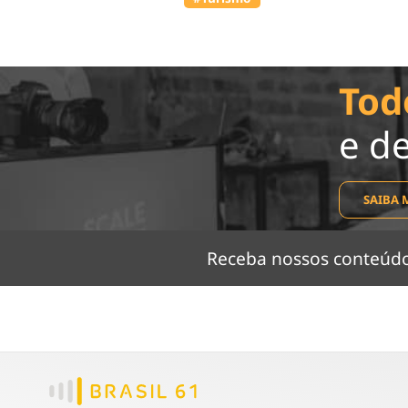
Tod
e d
SAIBA 
Receba nossos conteú