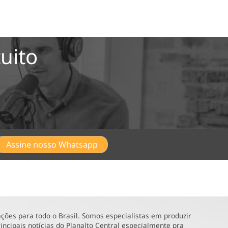
uito
Assine nosso Whatsapp
ões para todo o Brasil. Somos especialistas em produzir
incipais notícias do Planalto Central especialmente pra