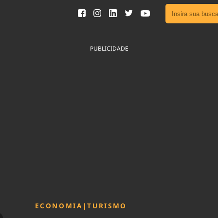
Ver toda
Podcast
PUBLICIDADE
Área do
Publicid
Fique por 
Congresso 
nossos líde
Acesse
ECONOMIA
|
TURISMO