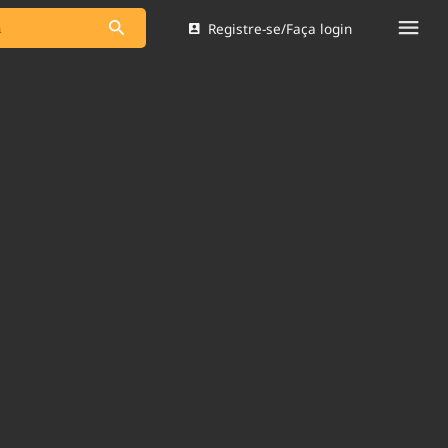
Registre-se/Faça login
s as notícias
Saneamento
s
Indicadores
 comunicador
Bioinsumos
ade Legal
Blog
Brasil Mineral
Quem somos
dentro do
Nacional e
Expediente
res.
Trabalhe no Brasil 61
Contato