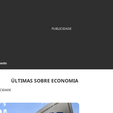
ios
Cultura
Podcast
Economia
Política
ral
Educação
Saúde
Tecnologia
Infraestrutura
Tempo
Internacional
PUBLICIDADE
mento
Meio Ambiente
texto
ÚLTIMAS SOBRE ECONOMIA
ICIDADE