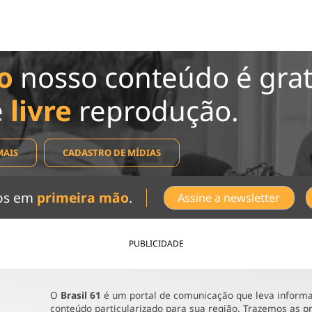
o
nosso conteúdo é grat
e
livre
reprodução.
MAIS
CADASTRO DE MÍDIAS
dos em
primeira mão
.
Assine a newsletter
PUBLICIDADE
O
Brasil 61
é um portal de comunicação que leva informaç
conteúdo particularizado para sua região. Trazemos as pr