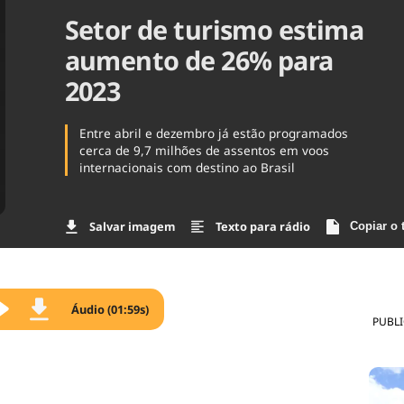
Setor de turismo estima
Agronegóc
Brasil
aumento de 26% para
Brasil Mine
Ciência & 
2023
Cinema
Comporta
Entre abril e dezembro já estão programados
cerca de 9,7 milhões de assentos em voos
internacionais com destino ao Brasil
Salvar imagem
Texto para rádio
Copiar o 
Áudio (01:59s)
PUBL