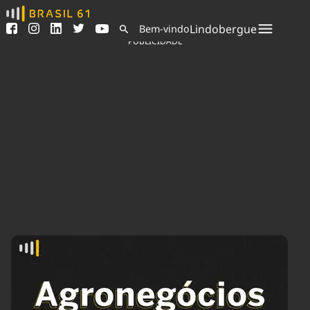
Ver todas as notícias
Saneamento
Lindobergue
Bem-vindo
Podcasts
Indicadores
PUBLICIDADE
Área do comunicador
Bioinsumos
Publicidade Legal
Blog
Sair da plataforma
Brasil Mineral
Quem somos
Fique por dentro do
Congresso Nacional e
Expediente
nossos líderes.
Trabalhe no Brasil 61
Acesse
Contato
Agronegócios
Comportamento
Meio Ambiente
Brasil
Cultura
Podcast
Brasil Mineral
Economia
Política
Ciência &
Educação
Saúde