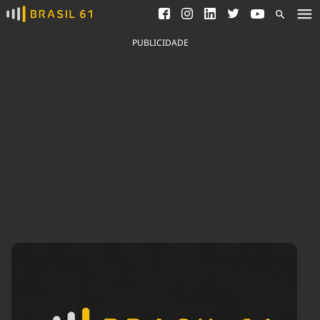
Ver todas as notícias
Saneamento
Podcasts
Indicadores
PUBLICIDADE
Área do comunicador
Bioinsumos
Publicidade Legal
Blog
Brasil Mineral
Fique por dentro do
Congresso Nacional e
Quem somos
nossos líderes.
Expediente
Acesse
Trabalhe no Brasil 61
Contato
Agronegócios
Comportamento
Meio Ambiente
Brasil
Cultura
Podcast
Brasil Mineral
Economia
Política
Ciência &
Educação
Saúde