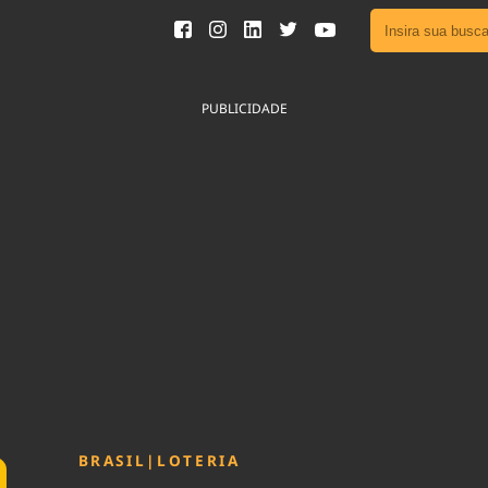
Ver toda
Podcast
PUBLICIDADE
Área do
Publicid
Fique por 
Congresso 
nossos líde
Acesse
BRASIL
|
LOTERIA