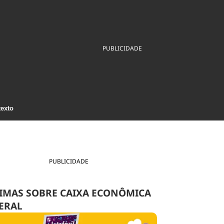
ios
Cultura
Podcast
Economia
Política
ral
Educação
Saúde
Tecnologia
Infraestrutura
Tempo
PUBLICIDADE
Internacional
mento
Meio Ambiente
texto
PUBLICIDADE
IMAS SOBRE CAIXA ECONÔMICA
ERAL