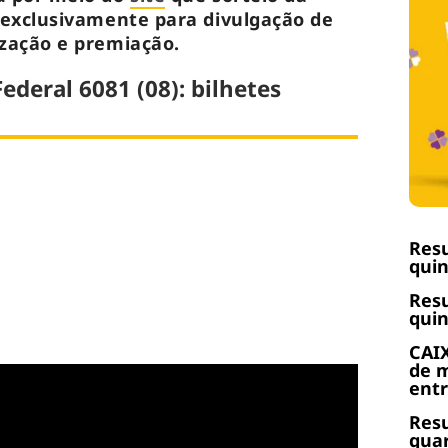
 exclusivamente para divulgação de
ização e premiação.
ederal 6081 (08): bilhetes
Resu
quin
Resu
quin
CAIX
de m
ent
Resu
quar