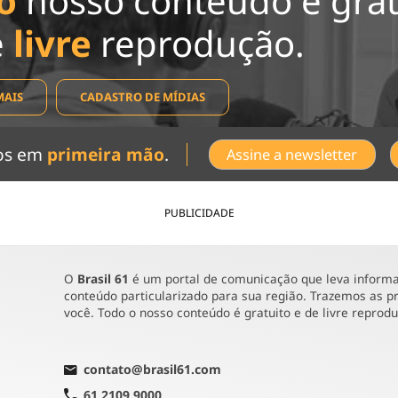
o
nosso conteúdo é grat
e
livre
reprodução.
MAIS
CADASTRO DE MÍDIAS
dos em
primeira mão
.
Assine a newsletter
PUBLICIDADE
O
Brasil 61
é um portal de comunicação que leva informaç
conteúdo particularizado para sua região. Trazemos as pr
você. Todo o nosso conteúdo é gratuito e de livre reprod
contato@brasil61.com
61 2109 9000