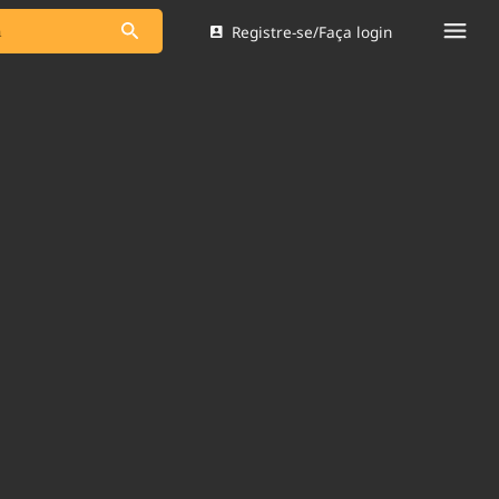
Registre-se/Faça login
s as notícias
Saneamento
s
Indicadores
 comunicador
Bioinsumos
ade Legal
Blog
Brasil Mineral
Quem somos
dentro do
Nacional e
Expediente
res.
Trabalhe no Brasil 61
Contato