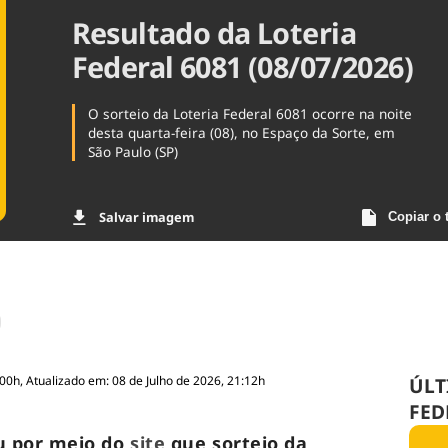
Resultado da Loteria
Agronegóc
Brasil
Federal 6081 (08/07/2026)
Brasil Mine
Ciência & 
Cinema
O sorteio da Loteria Federal 6081 ocorre na noite
Comporta
desta quarta-feira (08), no Espaço da Sorte, em
São Paulo (SP)
Salvar imagem
Copiar o 
:00h, Atualizado em: 08 de Julho de 2026, 21:12h
ÚLT
FED
u por meio do
site
que sorteio da