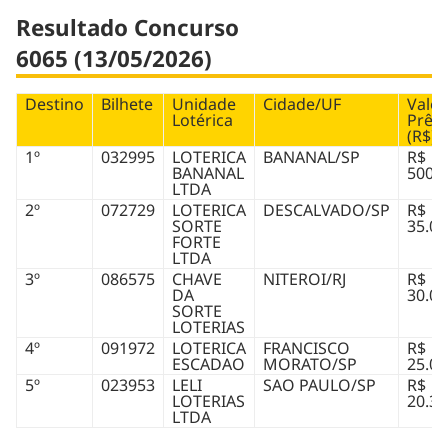
Resultado Concurso
6065 (13/05/2026)
Destino
Bilhete
Unidade
Cidade/UF
Valor
Lotérica
Prêm
(R$)
1º
032995
LOTERICA
BANANAL/SP
R$
BANANAL
500.0
LTDA
2º
072729
LOTERICA
DESCALVADO/SP
R$
SORTE
35.00
FORTE
LTDA
3º
086575
CHAVE
NITEROI/RJ
R$
DA
30.00
SORTE
LOTERIAS
4º
091972
LOTERICA
FRANCISCO
R$
ESCADAO
MORATO/SP
25.00
5º
023953
LELI
SAO PAULO/SP
R$
LOTERIAS
20.36
LTDA