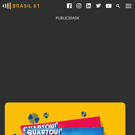
Ver todas as notícias
Saneamento
Podcasts
Indicadores
PUBLICIDADE
Área do comunicador
Bioinsumos
Publicidade Legal
Blog
Brasil Mineral
Fique por dentro do
Congresso Nacional e
Quem somos
nossos líderes.
Expediente
Acesse
Trabalhe no Brasil 61
Contato
Agronegócios
Comportamento
Meio Ambiente
Brasil
Cultura
Podcast
Brasil Mineral
Economia
Política
Ciência &
Educação
Saúde