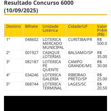
Resultado Concurso 6000
(10/09/2025)
Destino
Bilhete
Unidade
Cidade/UF
Valor d
Lotérica
Prêmio
(R$)
1º
048602
LOTERICA
CURITIBA/PR
R$
MERCADO
500.000
MUNICIPAL
2º
001927
CAIAQUE
BALSAMO/SP
R$
LOTERIAS
35.000,
3º
082187
LOTERICA
CAMPO
R$
PE
GRANDE/MS
30.000,
QUENTE
4º
034246
LOTERICA
RIBEIRAO
R$
GALERIA
PRETO/SP
25.000,
5º
068744
LOTERICA
LAGES/SC
R$
TERMINAL
20.503,