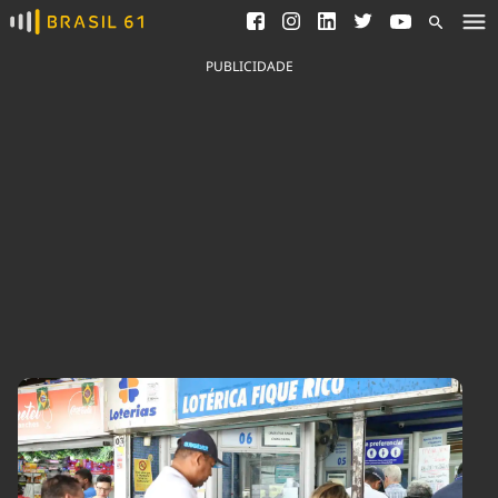
Ver todas as notícias
Saneamento
Podcasts
Indicadores
PUBLICIDADE
Área do comunicador
Bioinsumos
Publicidade Legal
Blog
Brasil Mineral
Fique por dentro do
Congresso Nacional e
Quem somos
nossos líderes.
Expediente
Acesse
Trabalhe no Brasil 61
Contato
Agronegócios
Comportamento
Meio Ambiente
Brasil
Cultura
Podcast
Brasil Mineral
Economia
Política
Ciência &
Educação
Saúde