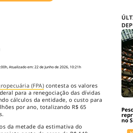
ÚLT
DEP
:00h, Atualizado em: 22 de Junho de 2026, 10:21h
ropecuária (FPA)
contesta os valores
deral para a renegociação das dívidas
ndo cálculos da entidade, o custo para
ilhões por ano, totalizando R$ 65
Peso
s.
repr
no 
os da metade da estimativa do
V