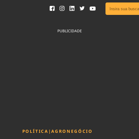
Ver toda
Podcast
PUBLICIDADE
Área do
Publicid
Fique por 
Congresso 
nossos líde
Acesse
POLÍTICA
|
AGRONEGÓCIO