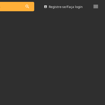
Registre-se/Faça login
s as notícias
Saneamento
s
Indicadores
 comunicador
Bioinsumos
ade Legal
Blog
Brasil Mineral
Quem somos
dentro do
Nacional e
Expediente
res.
Trabalhe no Brasil 61
Contato