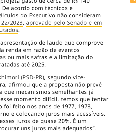
 projeta gasto de cerca de R$ 140
 De acordo com técnicos e
cálculos do Executivo não consideram
122/2023
,
aprovado pelo Senado e em
putados
.
a apresentação de laudo que comprove
a renda em razão de eventos
s ou mais safras e a limitação do
ratadas até 2025.
shimori (PSD-PR)
, segundo vice-
ra, afirmou que a proposta não prevê
ra que mecanismos semelhantes já
esse momento difícil, temos que tentar
 foi feito nos anos de 1977, 1978,
erno e colocando juros mais acessíveis.
esses juros de quase 20%. É um
rocurar uns juros mais adequados”,