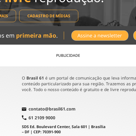
MAIS
CADASTRO DE MÍDIAS
dos em
primeira mão
.
Assine a newsletter
PUBLICIDADE
O
Brasil 61
é um portal de comunicação que leva informaç
conteúdo particularizado para sua região. Trazemos as pr
você. Todo o nosso conteúdo é gratuito e de livre reprod
contato@brasil61.com
61 2109 9000
SDS Ed. Boulevard Center, Sala 601 | Brasília
– DF | CEP: 70391-900