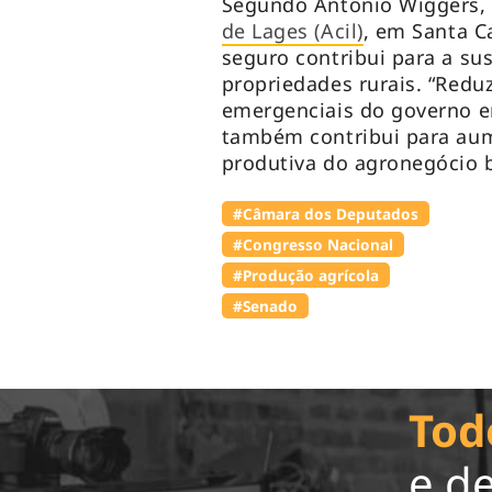
Segundo Antônio Wiggers,
de Lages (Acil)
, em Santa Ca
seguro contribui para a sus
propriedades rurais. “Red
emergenciais do governo 
também contribui para aume
produtiva do agronegócio b
#Câmara dos Deputados
#Congresso Nacional
#Produção agrícola
#Senado
Tod
e d