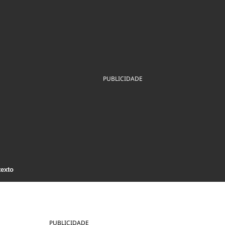
ios
Cultura
Podcast
Economia
Política
ral
Educação
Saúde
Tecnologia
Infraestrutura
Tempo
Internacional
mento
Meio Ambiente
PUBLICIDADE
texto
PUBLICIDADE