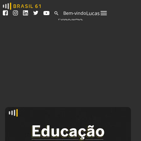
Ver todas as notícias
Saneamento
Lucas
Bem-vindo
Podcasts
Indicadores
PUBLICIDADE
Área do comunicador
Bioinsumos
Publicidade Legal
Blog
Sair da plataforma
Brasil Mineral
Quem somos
Fique por dentro do
Congresso Nacional e
Expediente
nossos líderes.
Trabalhe no Brasil 61
Acesse
Contato
Agronegócios
Comportamento
Meio Ambiente
Brasil
Cultura
Podcast
Brasil Mineral
Economia
Política
Ciência &
Educação
Saúde