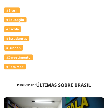
#Brasil
#Educação
#Escola
#Estudantes
#Fundeb
#Investimento
#Recursos
ÚLTIMAS SOBRE BRASIL
PUBLICIDADE