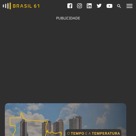
Ver todas as notícias
Saneamento
Podcasts
Indicadores
PUBLICIDADE
Área do comunicador
Bioinsumos
Publicidade Legal
Blog
Brasil Mineral
Fique por dentro do
Congresso Nacional e
Quem somos
nossos líderes.
Expediente
Acesse
Trabalhe no Brasil 61
Contato
Agronegócios
Comportamento
Meio Ambiente
Brasil
Cultura
Podcast
Brasil Mineral
Economia
Política
Ciência &
Educação
Saúde