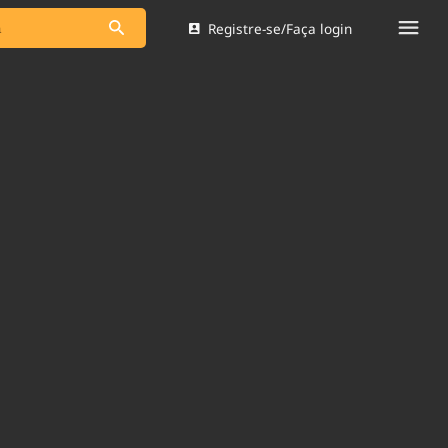
Registre-se/Faça login
s as notícias
Saneamento
s
Indicadores
 comunicador
Bioinsumos
ade Legal
Blog
Brasil Mineral
Quem somos
dentro do
Nacional e
Expediente
res.
Trabalhe no Brasil 61
Contato