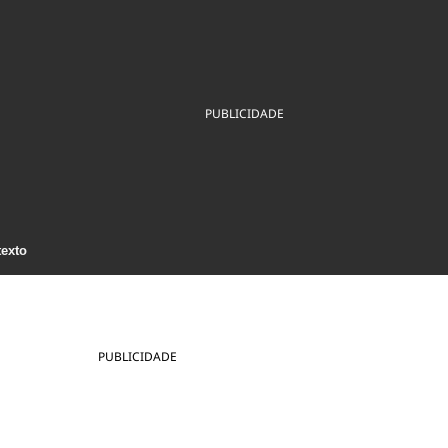
ios
Cultura
Podcast
Economia
Política
ral
Educação
Saúde
Tecnologia
Infraestrutura
Tempo
Internacional
PUBLICIDADE
mento
Meio Ambiente
texto
PUBLICIDADE