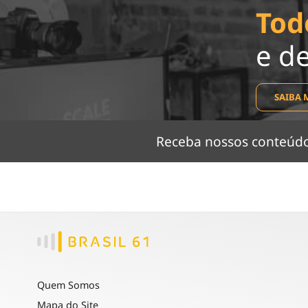
Tod
e d
SAIBA 
Receba nossos conteú
Quem Somos
Mapa do Site