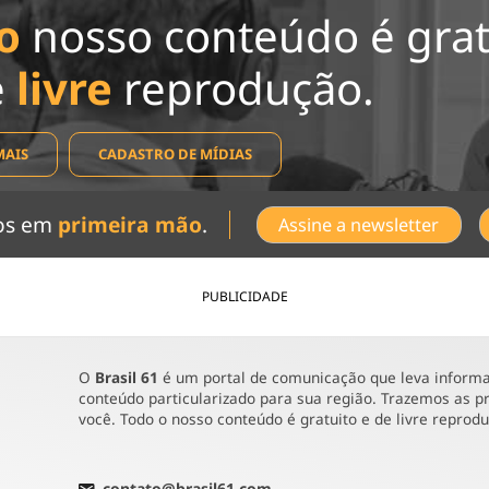
o
nosso conteúdo é grat
e
livre
reprodução.
MAIS
CADASTRO DE MÍDIAS
dos em
primeira mão
.
Assine a newsletter
PUBLICIDADE
O
Brasil 61
é um portal de comunicação que leva informaç
conteúdo particularizado para sua região. Trazemos as pr
você. Todo o nosso conteúdo é gratuito e de livre reprod
contato@brasil61.com