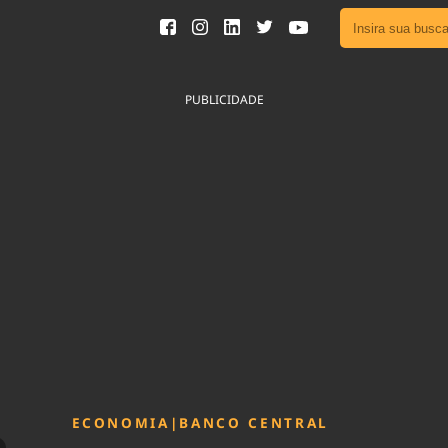
Ver toda
Podcast
PUBLICIDADE
Área do
Publicid
Fique por 
Congresso 
nossos líde
Acesse
ECONOMIA
|
BANCO CENTRAL