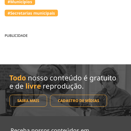
#Municípios
#Secretarias municipais
PUBLICIDADE
Todo
nosso conteúdo é gratuito
e de
livre
reprodução.
SAIBA MAIS
CADASTRO DE MÍDIAS
Receba nossos conteúdos em