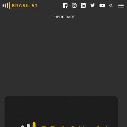
Ver todas as notícias
Saneamento
Podcasts
Indicadores
PUBLICIDADE
Área do comunicador
Bioinsumos
Publicidade Legal
Blog
Brasil Mineral
Fique por dentro do
Congresso Nacional e
Quem somos
nossos líderes.
Expediente
Acesse
Trabalhe no Brasil 61
Contato
Agronegócios
Comportamento
Meio Ambiente
Brasil
Cultura
Podcast
Brasil Mineral
Economia
Política
Ciência &
Educação
Saúde