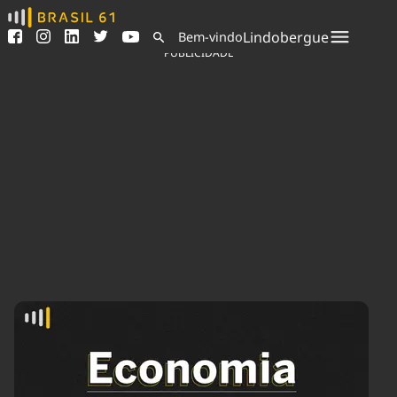
Ver todas as notícias
Saneamento
Lindobergue
Bem-vindo
Podcasts
Indicadores
PUBLICIDADE
Área do comunicador
Bioinsumos
Publicidade Legal
Blog
Sair da plataforma
Brasil Mineral
Quem somos
Fique por dentro do
Congresso Nacional e
Expediente
nossos líderes.
Trabalhe no Brasil 61
Acesse
Contato
Agronegócios
Comportamento
Meio Ambiente
Brasil
Cultura
Podcast
Brasil Mineral
Economia
Política
Ciência &
Educação
Saúde