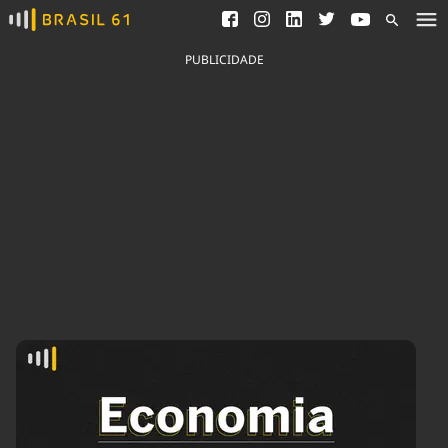
Ver todas as notícias
Saneamento
Podcasts
Indicadores
PUBLICIDADE
Área do comunicador
Bioinsumos
Publicidade Legal
Blog
Brasil Mineral
Fique por dentro do
Congresso Nacional e
Quem somos
nossos líderes.
Expediente
Acesse
Trabalhe no Brasil 61
Contato
Agronegócios
Comportamento
Meio Ambiente
Brasil
Cultura
Podcast
Brasil Mineral
Economia
Política
Ciência &
Educação
Saúde