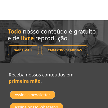
Todo
nosso conteúdo é gratuito
e de
livre
reprodução.
SAIBA MAIS
CADASTRO DE MÍDIAS
Receba nossos conteúdos em
primeira mão
.
Assine a newsletter
Assine nosso Whatsapp